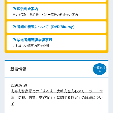
広告料金案内
テレビCM・番組表・バナー広告の料金をご案内
番組の複製について（DVD/Blu-ray）
放送番組審議会議事録
これまでの議事内容を公開
一覧を見
新着情報
る
2026.07.29
志布志警察署との「志布志・大崎安全安心スリーガード作
戦（防犯、防災、交通安全）に関する協定」の締結につい
て