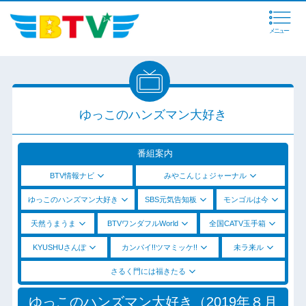
メニュー
ゆっこのハンズマン大好き
番組案内
BTV情報ナビ
みやこんじょジャーナル
ゆっこのハンズマン大好き
SBS元気告知板
モンゴルは今
天然うまうま
BTVワンダフルWorld
全国CATV玉手箱
KYUSHUさんぽ
カンパイ!!ツマミッケ!!
未ラ来ル
さるく門には福きたる
ゆっこのハンズマン大好き（2019年８月