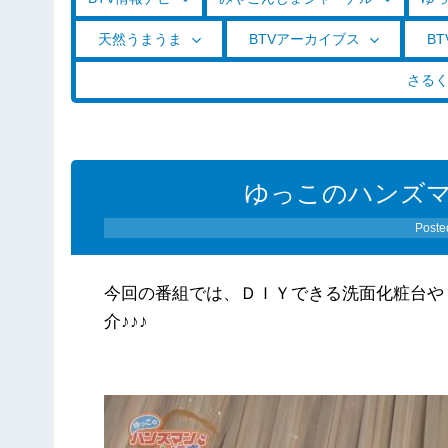
天然うまうま
BTVアーカイブス
BT
さる
ゆっこのハンズ
Poste
今回の番組では、ＤＩＹできる洗面化粧台や
介♪♪♪