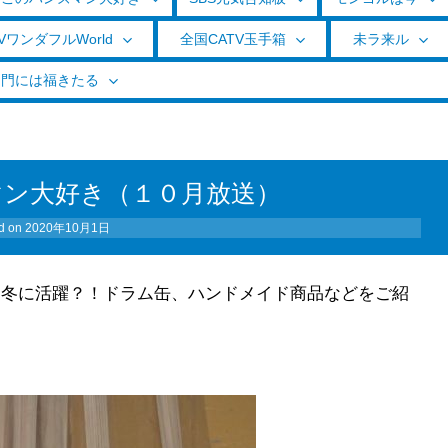
VワンダフルWorld
全国CATV玉手箱
未ラ来ル
く門には福きたる
マン大好き（１０月放送）
d on
2020年10月1日
 冬に活躍？！ドラム缶、ハンドメイド商品などをご紹