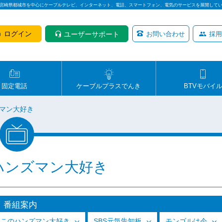
は宮崎県都城市を中心にケーブルテレビ、インターネット、電話、スマートフォン、電気のサービスを展開して
ログイン
ユーザーサポート
お問い合わせ
採用
固定電話
ケーブルプラスでんき
BTVモバイ
マン大好き
ハンズマン大好き
番組案内
っこのハンズマン大好き
SBS元気告知板
モンゴルは今