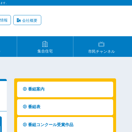
います。
情報
会社概要
ル
集合住宅
市民チャンネル
番組案内
番組表
番組コンクール受賞作品