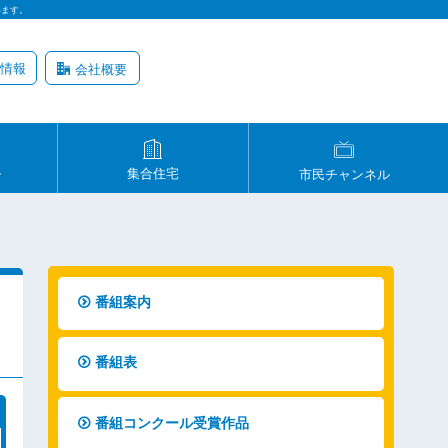
います。
情報
会社概要
ル
集合住宅
市民チャンネル
番組案内
番組表
番組コンクール受賞作品