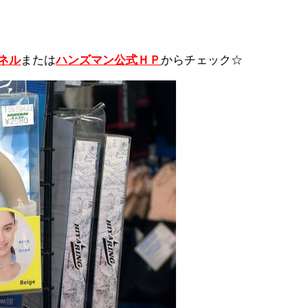
ンネル
または
ハンズマン公式ＨＰ
からチェック☆