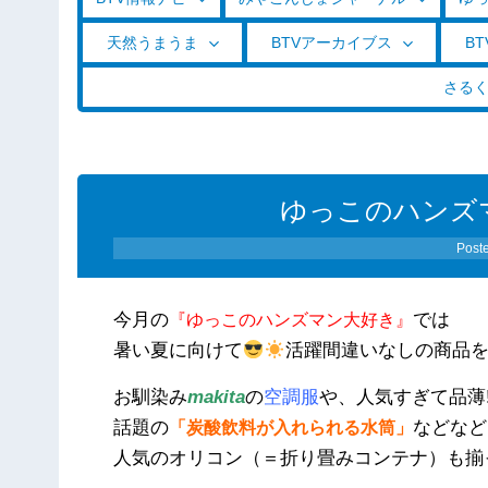
天然うまうま
BTVアーカイブス
BT
さる
ゆっこのハンズ
Post
今月の
では
『ゆっこのハンズマン大好き』
暑い夏に向けて
活躍間違いなしの商品
お馴染み
makita
の
空調服
や、人気すぎて品薄!
話題の
などなど
「炭酸飲料が入れられる水筒」
人気のオリコン（＝折り畳みコンテナ）も揃