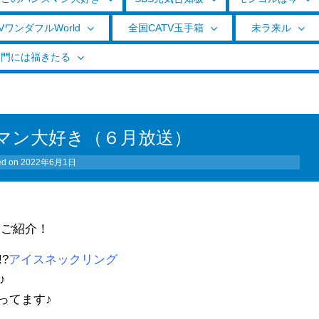
VワンダフルWorld
全国CATV玉手箱
未ラ来ル
く門には福きたる
マン大好き（６月放送）
ed on
2022年6月1日
をご紹介！
?
アイスネックリング
♪
ってます♪