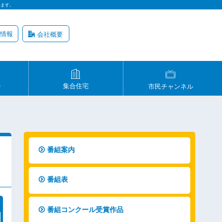
います。
情報
会社概要
ル
集合住宅
市民チャンネル
番組案内
番組表
番組コンクール受賞作品