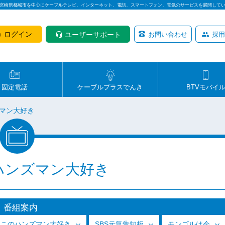
は宮崎県都城市を中心にケーブルテレビ、インターネット、電話、スマートフォン、電気のサービスを展開して
ログイン
ユーザーサポート
お問い合わせ
採用
固定電話
ケーブルプラスでんき
BTVモバイ
マン大好き
ハンズマン大好き
番組案内
っこのハンズマン大好き
SBS元気告知板
モンゴルは今