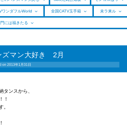
VワンダフルWorld
全国CATV玉手箱
未ラ来ル
く門には福きたる
ンズマン大好き 2月
d on
2013年1月31日
納タンスから、
！！
す。
！