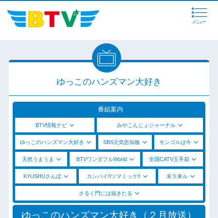
メニュー
ゆっこのハンズマン大好き
番組案内
BTV情報ナビ
みやこんじょジャーナル
ゆっこのハンズマン大好き
SBS元気告知板
モンゴルは今
天然うまうま
BTVワンダフルWorld
全国CATV玉手箱
KYUSHUさんぽ
カンパイ!!ツマミッケ!!
未ラ来ル
さるく門には福きたる
ゆっこのハンズマン大好き（２月放送）