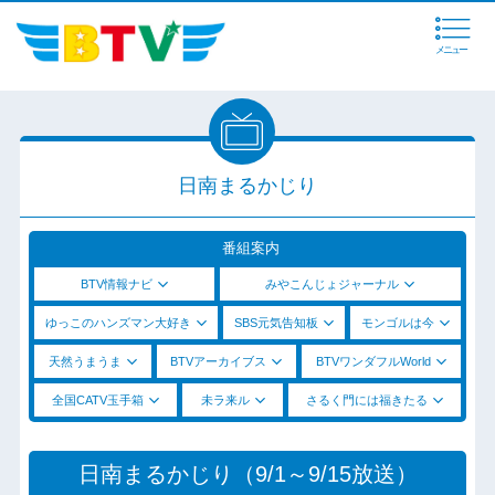
メニュー
日南まるかじり
番組案内
BTV情報ナビ
みやこんじょジャーナル
ゆっこのハンズマン大好き
SBS元気告知板
モンゴルは今
天然うまうま
BTVアーカイブス
BTVワンダフルWorld
全国CATV玉手箱
未ラ来ル
さるく門には福きたる
日南まるかじり（9/1～9/15放送）