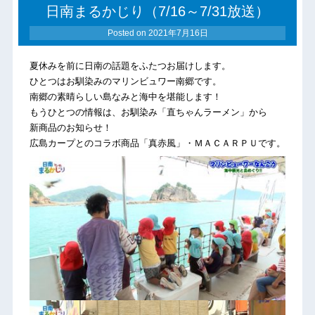
日南まるかじり（7/16～7/31放送）
Posted on
2021年7月16日
夏休みを前に日南の話題をふたつお届けします。
ひとつはお馴染みのマリンビュワー南郷です。
南郷の素晴らしい島なみと海中を堪能します！
もうひとつの情報は、お馴染み「直ちゃんラーメン」から
新商品のお知らせ！
広島カープとのコラボ商品「真赤風」・ＭＡＣＡＲＰＵです。