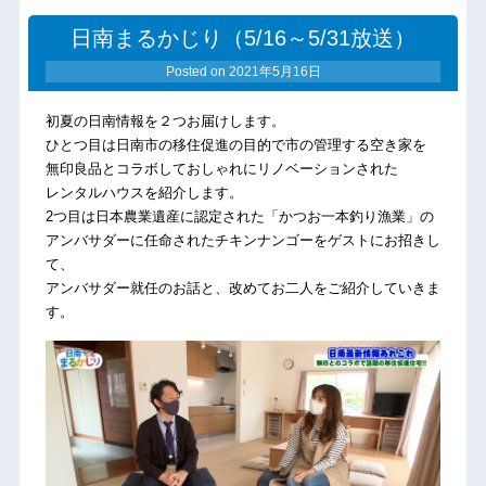
日南まるかじり（5/16～5/31放送）
Posted on
2021年5月16日
初夏の日南情報を２つお届けします。
ひとつ目は日南市の移住促進の目的で市の管理する空き家を
無印良品とコラボして
おしゃれにリノベーションされた
レンタルハウスを紹介します。
2つ目は日本農業
遺産に認定された「かつお一本釣り漁業」の
アンバサダーに任命されたチキンナンゴーをゲストにお招きし
て、
アンバサダー就任のお話と、改めてお二人をご紹介していきま
す。