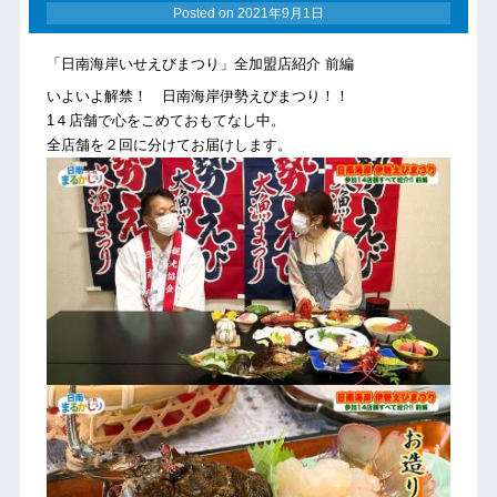
Posted on
2021年9月1日
「日南海岸いせえびまつり」全加盟店紹介 前編
いよいよ解禁！ 日南海岸伊勢えびまつり！！
1４店舗で心をこめておもてなし中。
全店舗を２回に分けてお届けします。