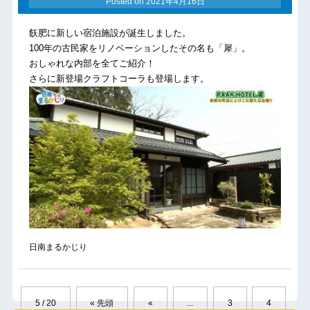
Posted on
2021年4月16日
飫肥に新しい宿泊施設が誕生しました。
100年の古民家をリノベーションしたその名も「犀」。
おしゃれな
内部を全てご紹介！
さらに新登場クラフトコーラも登場します。
日南まるかじり
5 / 20
« 先頭
«
...
3
4