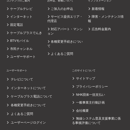
コンテンツのご案内
お申込、各種について
インフォメーション
ケーブルテレビ
ご加入のお申込
新着情報
インターネット
サービス提供エリア・
障害・メンテナンス情
代理店
報
固定電話
対応アパート・マンシ
広告料金案内
ケーブルプラスでんき
ョン
BTVモバイル
各種変更手続きについ
て
市民チャンネル
よくあるご質問
ユーザーサポート
ユーザーサポート
このサイトについて
サイトマップ
テレビについて
プライバシーポリシー
インターネットについて
NHK団体一括支払い
ケーブルプラス電話について
一般事業主行動計画
各種変更手続きについて
会社概要
よくあるご質問
無線システム普及支援事業に係
ユーザーページログイン
る事後評価について