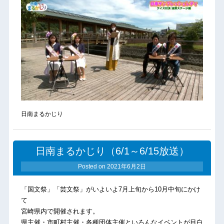
日南まるかじり
日南まるかじり（6/1～6/15放送）
Posted on
2021年6月2日
「国文祭」「芸文祭」がいよいよ7月上旬から10月中旬にかけ
て
宮崎県内で開催されます。
県主催・市町村主催・各種団体主催といろんなイベントが目白