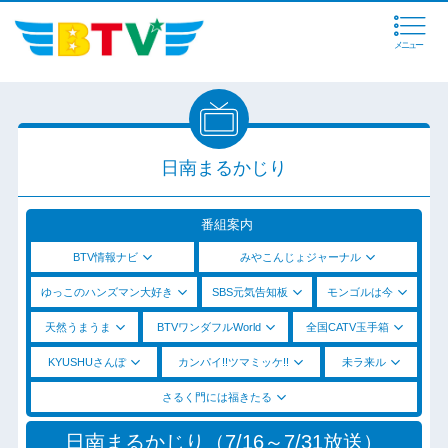
メニュー
日南まるかじり
番組案内
BTV情報ナビ
みやこんじょジャーナル
ゆっこのハンズマン大好き
SBS元気告知板
モンゴルは今
天然うまうま
BTVワンダフルWorld
全国CATV玉手箱
KYUSHUさんぽ
カンパイ!!ツマミッケ!!
未ラ来ル
さるく門には福きたる
日南まるかじり（7/16～7/31放送）