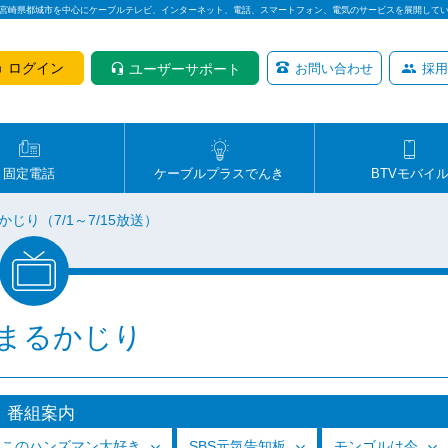
は宮崎県都城市を中心にケーブルテレビ、インターネット、電話、スマートフォン、電気のサービスを展開して
ログイン
ユーザーサポート
お問い合わせ
採用
固定電話
ケーブルプラスでんき
BTVモバイ
じり（7/1～7/15放送）
まるかじり
番組案内
っこのハンズマン大好き
SBS元気告知板
モンゴルは今