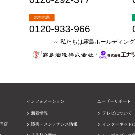
志布志局
0120-933-966
～ 私たちは霧島ホールディング
・
インフォメーション
ユーザーサポート
新着情報
テレビについて
理店
障害・メンテナンス情報
インターネット