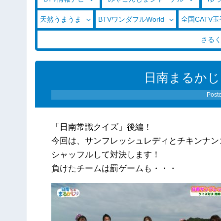
天然うまうま
BTVワンダフルWorld
全国CATV
さる
日南まるかじり
Post
「日南常識クイズ」後編！
今回は、サンフレッシュレディとチキンナン
シャッフルして対決します！
負けたチームは罰ゲームも・・・