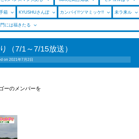
玉手箱
KYUSHUさんぽ
カンパイ!!ツマミッケ!!
未ラ来ル
く門には福きたる
（7/1～7/15放送）
ed on
2021年7月2日
ゴーのメンバーを