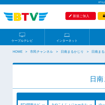
BTV
新規ご加入
ケーブルテレビ
インターネット
HOME
市民チャンネル
日南まるかじり
日南まるか
日南
BTV情報ナビ
みやこんじょジャーナル
ゆ