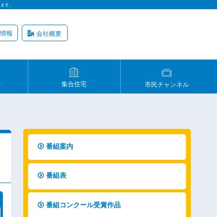
います。
情報
会社概要
ル
集合住宅
市民チャンネル
番組案内
番組表
番組コンクール受賞作品