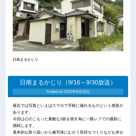
日南まるかじり
日南まるかじり（9/16～9/30放送）
Posted on
2020年9月16日
最近では写真といえばスマホで手軽に撮れるものという感覚が
あります。
今回は心のこもった素敵な1枚を残す為に一眼レフでの撮影に
挑戦します。
基本的な取り扱いから被写体にむかう気持ちづくりなども併せ