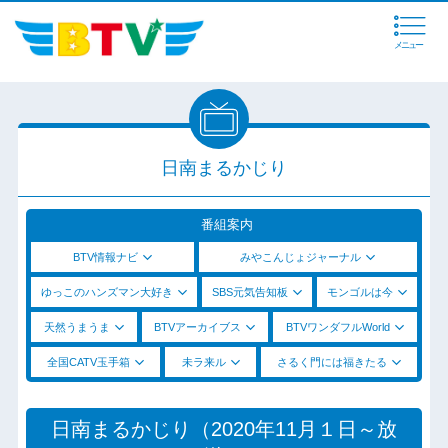
メニュー
日南まるかじり
番組案内
BTV情報ナビ
みやこんじょジャーナル
ゆっこのハンズマン大好き
SBS元気告知板
モンゴルは今
天然うまうま
BTVアーカイブス
BTVワンダフルWorld
全国CATV玉手箱
未ラ来ル
さるく門には福きたる
日南まるかじり（2020年11月１日～放