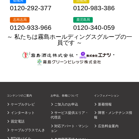
都城局
日南局
0120-292-377
0120-983-386
志布志局
鹿児島局
0120-933-966
0120-340-059
～ 私たちは霧島ホールディングスグループの一
員です ～
・
・
コンテンツのご案内
お申込、各種について
インフォメーション
ケーブルテレビ
ご加入のお申込
新着情報
インターネット
サービス提供エリア・
障害・メンテナンス情
代理店
報
固定電話
対応アパート・マンシ
広告料金案内
ケーブルプラスでんき
ョン
BTVモバイル