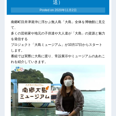
送）
Posted on
2020年11月2日
南郷町目井津港沖に浮かぶ無人島「大島」全体を博物館に見立
て、
多くの芸術家や地元の子供達や
大人達が「大島」の資源と魅力
を発信する
プロジェクト「大島ミュージアム」が10月17日からスタート
しま
す。
番組では実際に大島に渡り、常設展示やミュージアムのあれこ
れを紹介していきます。