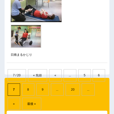
日南まるかじり
7 / 20
« 先頭
«
...
5
6
7
8
9
...
20
...
»
最後 »