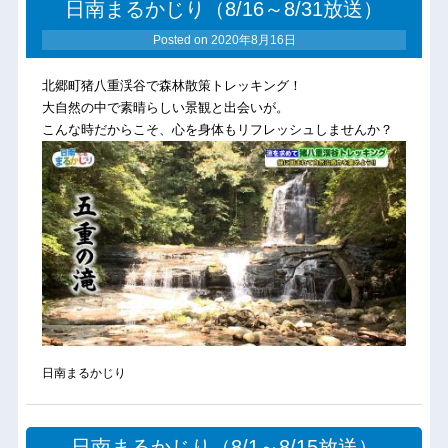
日南まるかじり（8/16～8/31放送）
Posted on
2020年8月16日
北郷町猪八重渓谷で森林散策トレッキング！
大自然の中で素晴らしい景観と出会いが。
こんな時だからこそ、心を身体もリフレッシュしませんか？
日南まるかじり
日南まるかじり（8/1～8/15放送）