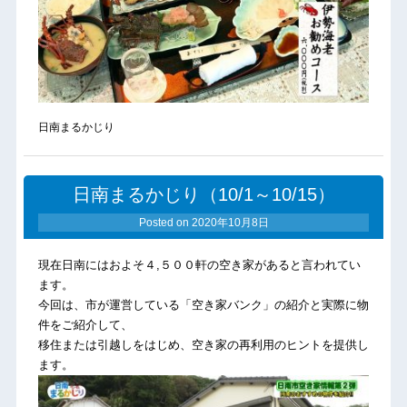
日南まるかじり
日南まるかじり（10/1～10/15）
Posted on
2020年10月8日
現在日南にはおよそ４,５００軒の空き家があると言われてい
ます
。
今回は、市が運営している「空き家バンク」の紹介と実際に物
件をご紹介して、
移住または引越しを
はじめ、空き家の再利用のヒントを提供し
ます。