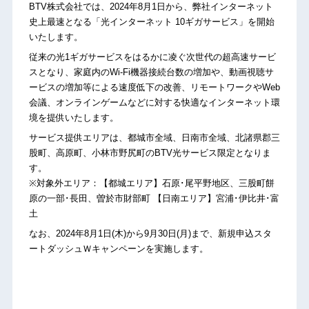
BTV株式会社では、2024年8月1日から、弊社インターネット
史上最速となる「光インターネット 10ギガサービス」を開始
いたします。
従来の光1ギガサービスをはるかに凌ぐ次世代の超高速サービ
スとなり、家庭内のWi-Fi機器接続台数の増加や、動画視聴サ
ービスの増加等による速度低下の改善、リモートワークやWeb
会議、オンラインゲームなどに対する快適なインターネット環
境を提供いたします。
サービス提供エリアは、都城市全域、日南市全域、北諸県郡三
股町、高原町、小林市野尻町のBTV光サービス限定となりま
す。
※対象外エリア：【都城エリア】石原･尾平野地区、三股町餅
原の一部･長田、曽於市財部町 【日南エリア】宮浦･伊比井･富
土
なお、2024年8月1日(木)から9月30日(月)まで、新規申込スタ
ートダッシュＷキャンペーンを実施します。