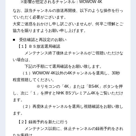
※影響が想定されるチャンネル：WOWOW 4K
なお、該当チャンネルの放送再開後、以下のような操作を行っ
ていただく必要がございます。
大変ご迷惑をおかけし申し訳ございませんが、何卒ご理解とご
協力を賜りますようお願い申し上げます。
■ 受信確認と再設定のお願い
【１】ＢＳ放送選局確認
メンテナンス終了後休止チャンネルがご視聴いただけな
い場合は、
下記の手順にて選局確認をお願い致します。
（１）WOWOW 4K以外の4Kチャンネルを選局し、30秒
程度視聴してください。
※リモコンの「4K」または「BS4K」ボタンを押
し、次に「１」を押すとNHK BSプレミアム4Kをご覧いただけ
ます。
（２）再度休止チャンネルを選局し視聴確認をお願い致し
ます。
【２】録画予約を新たに行う
メンテナンス以前に、休止チャンネルの録画予約をされ
たお客様は、