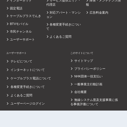
インターネット
サービス提供エリア・
障害・メンテナンス情
代理店
報
固定電話
対応アパート・マンシ
広告料金案内
ケーブルプラスでんき
ョン
BTVモバイル
各種変更手続きについ
て
市民チャンネル
よくあるご質問
ユーザーサポート
ユーザーサポート
このサイトについて
サイトマップ
テレビについて
プライバシーポリシー
インターネットについて
NHK団体一括支払い
ケーブルプラス電話について
一般事業主行動計画
各種変更手続きについて
会社概要
よくあるご質問
無線システム普及支援事業に係
ユーザーページログイン
る事後評価について
セルフページログイン
グループ企業サイト
コミュニティーチャンネル
霧島酒造株式会社