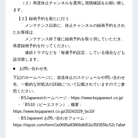
（２）再度休止チャンネルを選局し視聴確認をお願い致し
ます。
【２】録画予約を新たに行う
メンテナンス以前に、休止チャンネルの録画予約をされ
たお客様は、
メンテナンス終了後に録画予約を取り消していただき、
再度録画予約を行ってください。
連続ドラマなどを「毎週予約設定」している場合なども
該当致します。
■ お問い合わせ先
下記のホームページに、放送休止のスケジュールや問い合わせ
先、一般的な対処法の詳細について記載されていますのでご参
照ください。
・BSJapanextホームページ：https://www.bsjapanext.co.jp/
・「BS10（ビーエステン）」概要：
https://www.bsjapanext.co.jp/20241029_bs10/
・BSJapanext お問い合わせフォーム：
https://tayori.com/form/1e0695e83866dfd52e35f3556c52c7a6e65877b