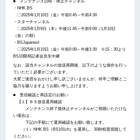
■ メンテナンス日時・休止チャンネル
・NHK BS
〇2025年1月10日（金）午前0:45～午前4:30
・スターチャンネル
〇2025年1月9日（木）午後11:45～午前9:00（1月10日
（金）の朝）
・BSJapanext
〇2025年1月10日（金）午前0:00～午後3:30 ※15：30より
BS10開局記者会見生中継
なお、該当チャンネルの放送再開後、以下のような操作を行っ
ていただく必要がございます。
大変ご迷惑をおかけし申し訳ございませんが、何卒ご理解とご
協力を賜りますようお願い申し上げます。
■ 受信確認と再設定のお願い
【１】ＢＳ放送選局確認
メンテナンス終了後休止チャンネルがご視聴いただけな
い場合は、
下記の手順にて選局確認をお願い致します。
（１）NHK BS（BS101ch）を選局し、30秒程度視聴して
ください。