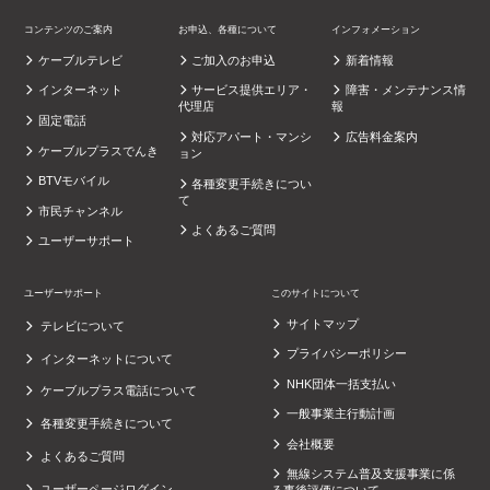
コンテンツのご案内
お申込、各種について
インフォメーション
ケーブルテレビ
ご加入のお申込
新着情報
インターネット
サービス提供エリア・
障害・メンテナンス情
代理店
報
固定電話
対応アパート・マンシ
広告料金案内
ケーブルプラスでんき
ョン
BTVモバイル
各種変更手続きについ
て
市民チャンネル
よくあるご質問
ユーザーサポート
ユーザーサポート
このサイトについて
サイトマップ
テレビについて
プライバシーポリシー
インターネットについて
NHK団体一括支払い
ケーブルプラス電話について
一般事業主行動計画
各種変更手続きについて
会社概要
よくあるご質問
無線システム普及支援事業に係
ユーザーページログイン