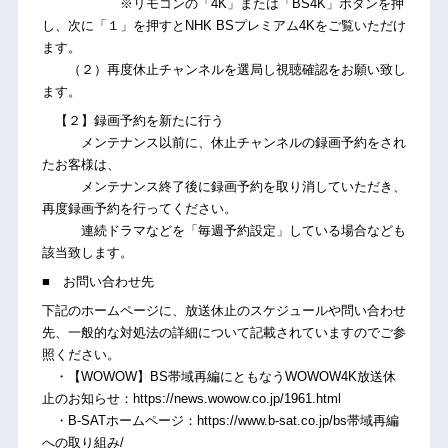
※リモコンの「4K」または「BS4K」ボタンを押
し、次に「１」を押すとNHK BSプレミアム4Kをご覧いただけ
ます。
（２）再度休止チャンネルを選局し視聴確認をお願い致し
ます。
【２】録画予約を新たに行う
メンテナンス以前に、休止チャンネルの録画予約をされ
たお客様は、
メンテナンス終了後に録画予約を取り消していただき、
再度録画予約を行ってください。
連続ドラマなどを「毎週予約設定」している場合なども
該当致します。
■ お問い合わせ先
下記のホームページに、放送休止のスケジュールや問い合わせ
先、一般的な対処法の詳細について記載されていますのでご参
照ください。
・【WOWOW】BS帯域再編にともなうWOWOW4K放送休
止のお知らせ：https://news.wowow.co.jp/1961.html
・B-SATホームページ：https://www.b-sat.co.jp/bs帯域再編
への取り組み/