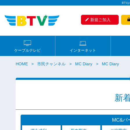
BTV
新規ご加入
ケーブルテレビ
インターネット
HOME
市民チャンネル
MC Diary
MC Diary
新着 
MC&