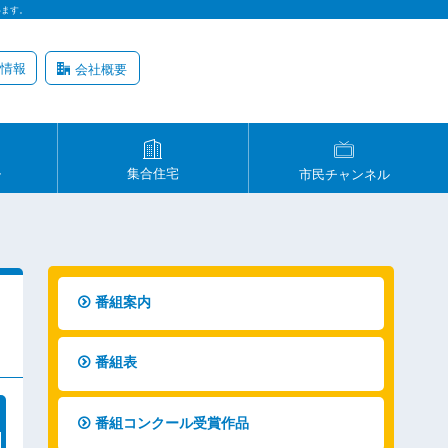
います。
情報
会社概要
ル
集合住宅
市民チャンネル
番組案内
番組表
番組コンクール受賞作品