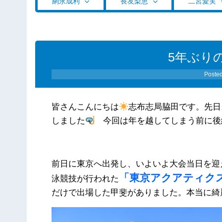
網永成利
長友梨恵
二宮愛実
5年ぶり
Poste
皆さんこんにちは
志布志局脇田です。先日
しました
今回は年を越してしまう前に後
前日に東京へ出発し、いよいよ大会当日を迎
「東京アクアティク
泳競技が行われた
だけで出場した甲斐がありました。本当に綺