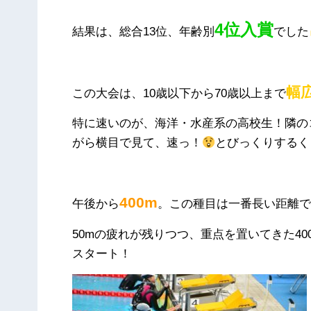
4位入賞
結果は、総合13位、年齢別
でした
幅
この大会は、10歳以下から70歳以上まで
特に速いのが、海洋・水産系の高校生！隣の
がら横目で見て、速っ！
とびっくりするく
400m
午後から
。この種目は一番長い距離
50mの疲れが残りつつ、重点を置いてきた4
スタート！