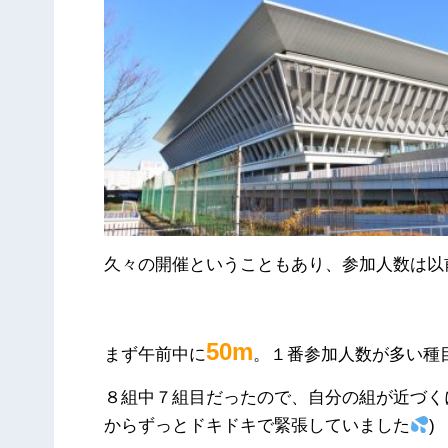
久々の開催ということもあり、参加人数は以
50m
まず午前中に
。１番参加人数が多い種
８組中７組目だったので、自分の組が近づく
からずっとドキドキで緊張していました
)