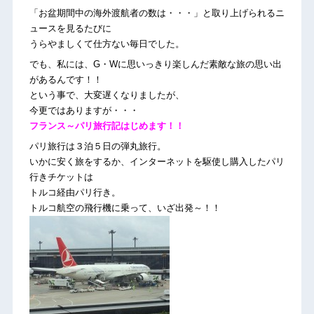
「お盆期間中の海外渡航者の数は・・・」と取り上げられるニ
ュースを見るたびに
うらやましくて仕方ない毎日でした。
でも、私には、G・Wに思いっきり楽しんだ素敵な旅の思い出
があるんです！！
という事で、大変遅くなりましたが、
今更ではありますが・・・
フランス～パリ旅行記はじめます！！
パリ旅行は３泊５日の弾丸旅行。
いかに安く旅をするか、インターネットを駆使し購入したパリ
行きチケットは
トルコ経由パリ行き。
トルコ航空の飛行機に乗って、いざ出発～！！