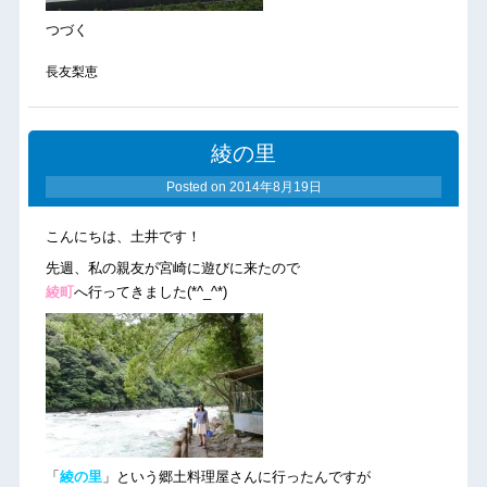
つづく
長友梨恵
綾の里
Posted on
2014年8月19日
こんにちは、土井です！
先週、私の親友が宮崎に遊びに来たので
綾町
へ行ってきました(*^_^*)
「
綾の里
」という郷土料理屋さんに行ったんですが