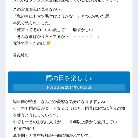
きれいなフランス人女性が運転している姿が想像できます。
この写真を母に見せながら、
「私の車にもマツ毛付けようかなー」とつぶやいた所、
本気で怒られました。
「何言ってるの！いい歳して！！恥ずかしい！！！
そんな事ばかり言ってるから ・・・・・ 」
冗談で言ったのに
長友梨恵
雨の日を楽しく♪
Posted on
2014年6月18日
毎日雨が続き、なんだか憂鬱な気分になりますよね。
少しでも雨の日が楽しくなるようにと、雨具はお気に入りの物
を使うようにしています。
中でも一番のお気に入りが、１０年以上前から愛用してい
る“青空傘”！
傘を開くと青空模様が一面に描かれていて、