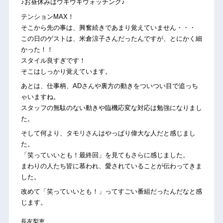
♪お昼休みはウキウキウォッチング♪
テンションMAX！
そこから先の事は、興奮続きであまり覚えていません・・・
この日のゲストは、米倉涼子さんだったんですが、とにかく細
かった！！
スタイル良すぎです！
そこはしっかり覚えています。
あとは、仕事柄、ADさんや裏方の動きをついつい目で追っち
ゃいますね。
スタッフの無駄のない動きや臨機応変な対応は勉強になりまし
た。
そして何より、タモリさんはやっぱり偉大な人だと感じまし
た。
「笑っていいとも！最終回」を見てもさらに感じました。
まわりの人たち皆に慕われ、愛されていることが伝わってきま
した。
改めて「笑っていいとも！」ってすごい番組だったんだなと感
じます。
長友梨恵