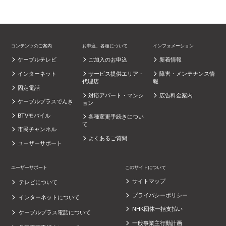
コンテンツのご案内
お申込、各種について
インフォメーション
ケーブルテレビ
ご加入のお申込
新着情報
インターネット
サービス提供エリア・
障害・メンテナンス情
代理店
報
固定電話
対応アパート・マンシ
広告料金案内
ケーブルプラスでんき
ョン
BTVモバイル
各種変更手続きについ
て
市民チャンネル
よくあるご質問
ユーザーサポート
ユーザーサポート
このサイトについて
サイトマップ
テレビについて
プライバシーポリシー
インターネットについて
NHK団体一括支払い
ケーブルプラス電話について
一般事業主行動計画