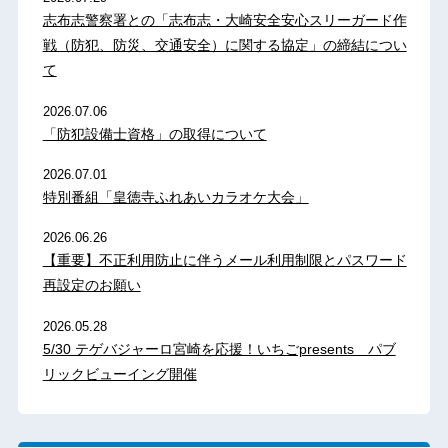
志布志警察署との「志布志・大崎安全安心スリーガード作
戦（防犯、防災、交通安全）に関する協定」の締結につい
て
2026.07.06
「防犯設備士資格」の取得について
2026.07.01
特別番組「皇徳寺ふれあいカラオケ大会」
2026.06.26
【重要】不正利用防止に伴うメール利用制限とパスワード
再設定のお願い
2026.05.28
5/30 テゲバジャーロ宮崎を応援！いちごpresents パブ
リックビューイング開催