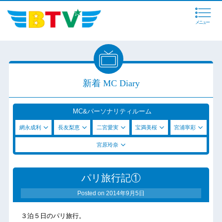
メニュー
新着 MC Diary
MC&パーソナリティルーム
網永成利
長友梨恵
二宮愛実
宝満美桜
宮浦寧彩
宮原玲奈
パリ旅行記①
Posted on
2014年9月5日
３泊５日のパリ旅行。