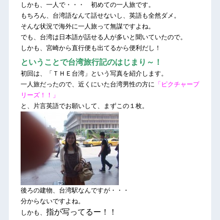
しかも、一人で・・・ 初めての一人旅です。
もちろん、台湾語なんて話せないし、英語も全然ダメ。
そんな状況で海外に一人旅って無謀ですよね。
でも、台湾は日本語が話せる人が多いと聞いていたので。
しかも、宮崎から直行便も出てるから便利だし！
ということで台湾旅行記のはじまり～！
初回は、「ＴＨＥ台湾」という写真を紹介します。
一人旅だったので、近くにいた台湾男性の方に
「ピクチャープ
リーズ！！」
と、片言英語でお願いして、まずこの１枚。
後ろの建物、台湾駅なんですが・・・
分からないですよね。
指が写ってるー！！
しかも、