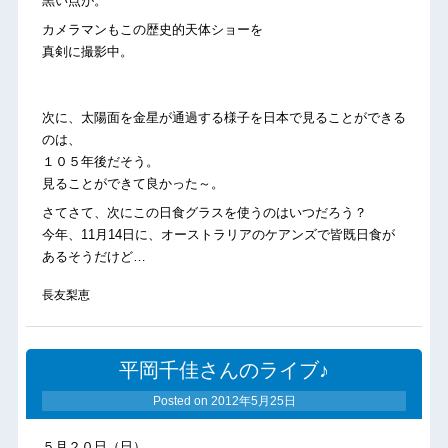
黒い点が。
カメラマンもこの歴史的天体ショーを
真剣に撮影中。
次に、太陽面を金星が通過する様子を日本で見ることができる
のは、
１０５年後だそう。
見ることができて良かった～。
さてさて、次にこの日食グラスを使うのはいつだろう？
今年、11月14日に、オーストラリアのケアンズで皆既日食が
あるそうだけど…
長友梨恵
平岡千佳さんのライブ♪
Posted on
2012年5月25日
５月２０日（日）