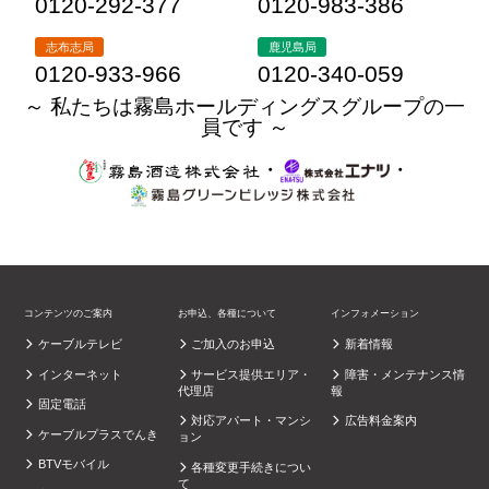
0120-292-377
0120-983-386
志布志局
鹿児島局
0120-933-966
0120-340-059
～ 私たちは霧島ホールディングスグループの一
員です ～
・
・
コンテンツのご案内
お申込、各種について
インフォメーション
ケーブルテレビ
ご加入のお申込
新着情報
インターネット
サービス提供エリア・
障害・メンテナンス情
代理店
報
固定電話
対応アパート・マンシ
広告料金案内
ケーブルプラスでんき
ョン
BTVモバイル
各種変更手続きについ
て