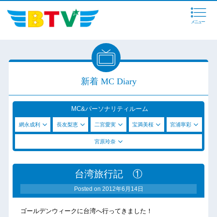
メニュー
新着 MC Diary
MC&パーソナリティルーム
網永成利
長友梨恵
二宮愛実
宝満美桜
宮浦寧彩
宮原玲奈
台湾旅行記 ①
Posted on
2012年6月14日
ゴールデンウィークに台湾へ行ってきました！