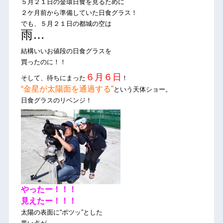
５月２１日の金環日食を見るために
２ケ月前から準備していた日食グラス！
でも、５月２１日の都城の空は
雨…
結構いいお値段の日食グラスを
買ったのに！！
６月６日
そして、待ちにまった
！
“金星が太陽面を通過する”
という天体ショー。
日食グラスのリベンジ！
やったー！！！
見えたー！！！
太陽の表面に“ポツッ”とした