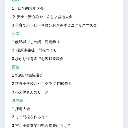
都城
1 四半的忘年射会
２ 安全・安心みやこんじょ盆地大会
3 子育てハッピーサロンおきみずミニクリスマス会
日南
1 飫肥城でしめ縄・門松飾り
2 榎原中生徒 門松つくり
3 ひかり保育園でお遊戯発表会
西諸
1 第9回地域協議会
2 狭野小学校おやじクラブ 門松作り
3 小久保さんのリース
鹿児島
1 揮毫大会
2 ミニ門松を作ろう！
3 宮川小吹奏楽部県合奏祭に向けて