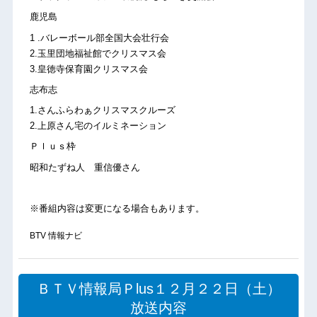
鹿児島
1 .バレーボール部全国大会壮行会
2.玉里団地福祉館でクリスマス会
3.皇徳寺保育園クリスマス会
志布志
1.さんふらわぁクリスマスクルーズ
2.上原さん宅のイルミネーション
Ｐｌｕｓ枠
昭和たずね人 重信優さん
※番組内容は変更になる場合もあります。
BTV 情報ナビ
ＢＴＶ情報局Ｐlus１２月２２日（土）
放送内容