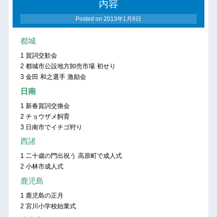
内容
Posted on
2013年1月8日
都城
1 賀詞交歓会
2 都城市公設地方卸売市場 初せり
3 金田 和之選手 激励会
日南
1 新春賀詞交換会
2 チョウザメ飼育
3 日南市でイチゴ狩り
西諸
1 二十歳の門出祝う 高原町で成人式
2 小林市成人式
鹿児島
1 鹿児島の正月
2 宮川小学校始業式