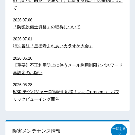
戦（防犯、防災、交通安全）に関する協定」の締結につい
て
2026.07.06
「防犯設備士資格」の取得について
2026.07.01
特別番組「皇徳寺ふれあいカラオケ大会」
2026.06.26
【重要】不正利用防止に伴うメール利用制限とパスワード
再設定のお願い
2026.05.28
5/30 テゲバジャーロ宮崎を応援！いちごpresents パブ
リックビューイング開催
一覧を見
障害メンテナンス情報
る