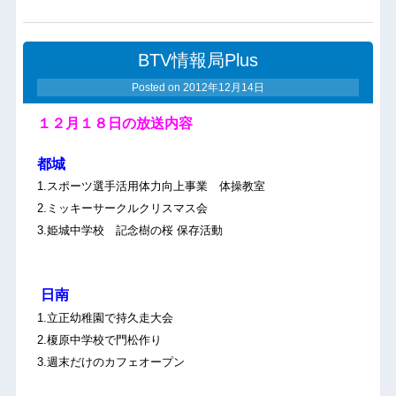
BTV情報局Plus
Posted on
2012年12月14日
１２月１８
日の放送内容
都城
1.スポーツ選手活用体力向上事業 体操教室
2.ミッキーサークルクリスマス会
3.姫城中学校 記念樹の桜 保存活動
日南
1.立正幼稚園で持久走大会
2.榎原中学校で門松作り
3.週末だけのカフェオープン