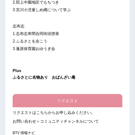
2.田上中園地区でもちつき
3.宮川小児童しめ縄について学ぶ
志布志
1.志布志串間合同街頭啓発
2.ふるさとを歩こう
3.蓬原保育園おゆうぎ会
Plus
ふるさとに名物あり おばんざい庵
リクエスト
リクエストは
こちら
からお申し込みください。
お問い合わせ＞コミュニティチャンネルについて
BTV 情報ナビ