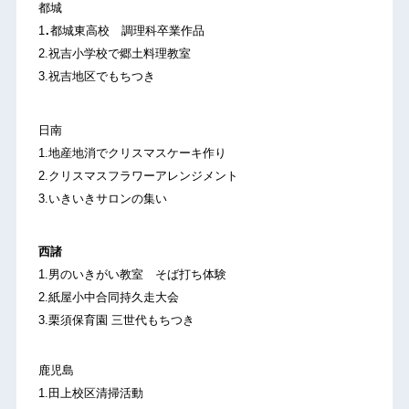
都城
.
1
都城東高校 調理科卒業作品
2.祝吉小学校で郷土料理教室
3.祝吉地区でもちつき
日南
1.地産地消でクリスマスケーキ作り
2.クリスマスフラワーアレンジメント
3.いきいきサロンの集い
西諸
1.男のいきがい教室 そば打ち体験
2.紙屋小中合同持久走大会
3.栗須保育園 三世代もちつき
鹿児島
1.田上校区清掃活動