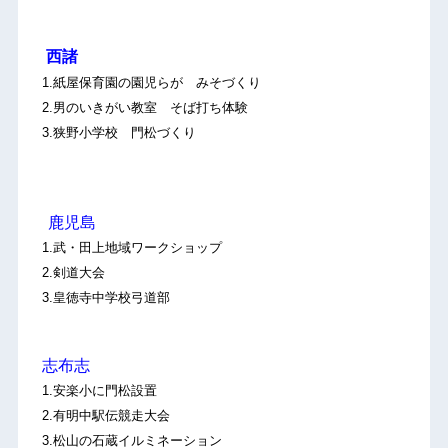
西諸
1.紙屋保育園の園児らが みそづくり
2.男のいきがい教室 そば打ち体験
3.狭野小学校 門松づくり
鹿児島
1.武・田上地域ワークショップ
2.剣道大会
3.皇徳寺中学校弓道部
志布志
1.安楽小に門松設置
2.有明中駅伝競走大会
3.松山の石蔵イルミネーション