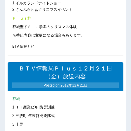
1.イルカランドナイトショー
2.さんふらわぁクリスマスイベント
Ｐｌｕｓ枠
都城聖ドミニコ学園のクリスマス体験
※番組内容は変更になる場合もあります。
BTV 情報ナビ
ＢＴＶ情報局Ｐｌｕｓ１２月２１日
（金）放送内容
Posted on
2012年12月21日
都城
1 ＩＴ産業ビル 防災訓練
2 三股町 年末啓発発隊式
3 十展