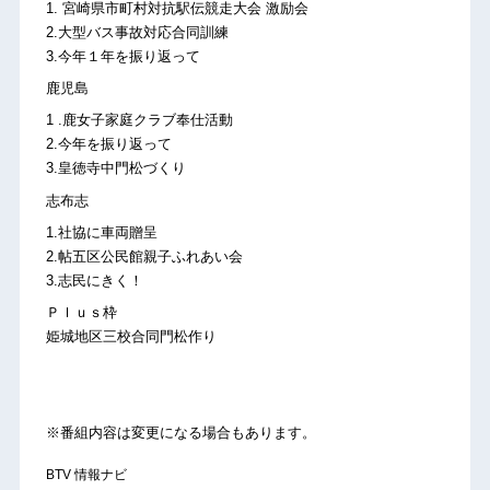
1. 宮崎県市町村対抗駅伝競走大会 激励会
2.大型バス事故対応合同訓練
3.今年１年を振り返って
鹿児島
1 .鹿女子家庭クラブ奉仕活動
2.今年を振り返って
3.皇徳寺中門松づくり
志布志
1.社協に車両贈呈
2.帖五区公民館親子ふれあい会
3.志民にきく！
Ｐｌｕｓ枠
姫城地区三校合同門松作り
※番組内容は変更になる場合もあります。
BTV 情報ナビ