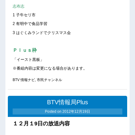
志布志
1 子牛セリ市
2 有明中で食品学習
3 はぐくみランドでクリスマス会
Ｐｌｕｓ枠
「イースト黒板」
※番組内容は変更になる場合があります。
BTV 情報ナビ
,
市民チャンネル
BTV情報局Plus
Posted on
2012年12月19日
１２月１9
日の放送内容