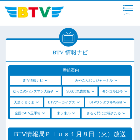
メニュー
BTV 情報ナビ
番組案内
BTV情報ナビ
みやこんじょジャーナル
ゆっこのハンズマン大好き
SBS元気告知板
モンゴルは今
天然うまうま
BTVアーカイブス
BTVワンダフルWorld
全国CATV玉手箱
未ラ来ル
さるく門には福きたる
BTV情報局Ｐｌｕｓ１月８日（火）放送