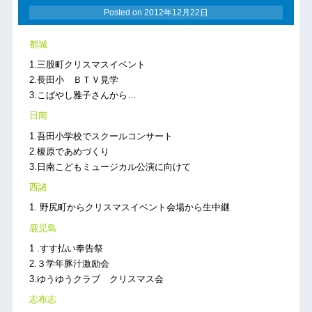
Posted on
2012年12月22日
都城
1.三股町クリスマスイベント
2.長田小 ＢＴＶ見学
3.こばやし雅子さんから…
日南
1.吾田小学校でスクールコンサート
2.榎原であめづくり
3.日南こどもミュージカル公演に向けて
西諸
1. 野尻町からクリスマスイベント会場から生中継
鹿児島
1 .すす払い奉告祭
2.３学年豚汁激励会
3.ゆうゆうクラブ クリスマス会
志布志