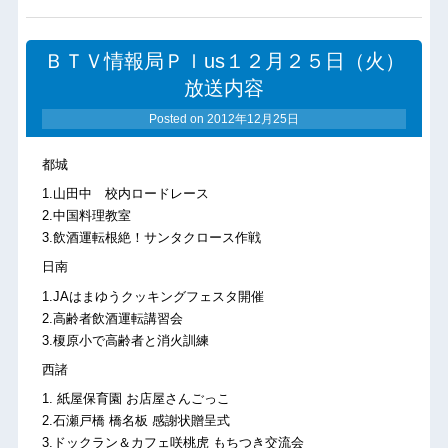
ＢＴＶ情報局Ｐｌus１２月２５日（火）
放送内容
Posted on
2012年12月25日
都城
1.山田中 校内ロードレース
2.中国料理教室
3.飲酒運転根絶！サンタクロース作戦
日南
1.JAはまゆうクッキングフェスタ開催
2.高齢者飲酒運転講習会
3.榎原小で高齢者と消火訓練
西諸
1. 紙屋保育園 お店屋さんごっこ
2.石瀬戸橋 橋名板 感謝状贈呈式
3.ドックラン＆カフェ咲桃虎 もちつき交流会