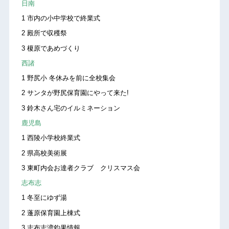
日南
1 市内の小中学校で終業式
2 殿所で収穫祭
3 榎原であめづくり
西諸
1 野尻小 冬休みを前に全校集会
2 サンタが野尻保育園にやって来た!
3 鈴木さん宅のイルミネーション
鹿児島
1 西陵小学校終業式
2 県高校美術展
3 東町内会お達者クラブ クリスマス会
志布志
1 冬至にゆず湯
2 蓬原保育園上棟式
3 志布志湾釣果情報