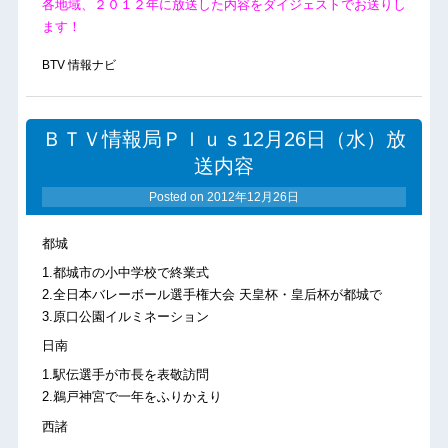
各地域、２０１２年に放送した内容をダイジェストでお送りし
ます！
BTV 情報ナビ
ＢＴＶ情報局Ｐｌｕｓ12月26日（水）放
送内容
Posted on
2012年12月26日
都城
1.都城市の小中学校で終業式
2.全日本バレーボール選手権大会 天皇杯・皇后杯が都城で
3.原口公園イルミネーション
日南
1.駅伝選手が市長を表敬訪問
2.鵜戸神宮で一年をふりかえり
西諸