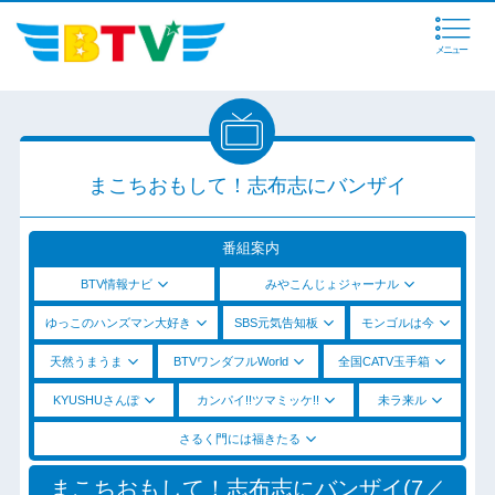
メニュー
まこちおもして！志布志にバンザイ
番組案内
BTV情報ナビ
みやこんじょジャーナル
ゆっこのハンズマン大好き
SBS元気告知板
モンゴルは今
天然うまうま
BTVワンダフルWorld
全国CATV玉手箱
KYUSHUさんぽ
カンパイ!!ツマミッケ!!
未ラ来ル
さるく門には福きたる
まこちおもして！志布志にバンザイ(7／