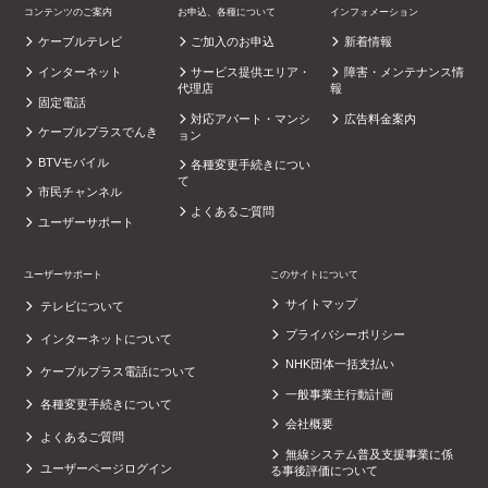
コンテンツのご案内
お申込、各種について
インフォメーション
ケーブルテレビ
ご加入のお申込
新着情報
インターネット
サービス提供エリア・
障害・メンテナンス情
代理店
報
固定電話
対応アパート・マンシ
広告料金案内
ケーブルプラスでんき
ョン
BTVモバイル
各種変更手続きについ
て
市民チャンネル
よくあるご質問
ユーザーサポート
ユーザーサポート
このサイトについて
サイトマップ
テレビについて
プライバシーポリシー
インターネットについて
NHK団体一括支払い
ケーブルプラス電話について
一般事業主行動計画
各種変更手続きについて
会社概要
よくあるご質問
無線システム普及支援事業に係
ユーザーページログイン
る事後評価について