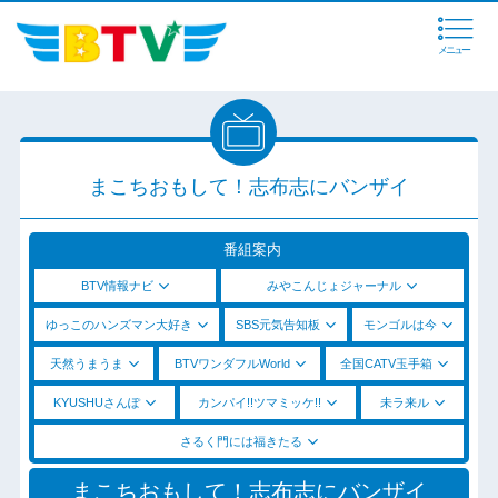
メニュー
まこちおもして！志布志にバンザイ
番組案内
BTV情報ナビ
みやこんじょジャーナル
ゆっこのハンズマン大好き
SBS元気告知板
モンゴルは今
天然うまうま
BTVワンダフルWorld
全国CATV玉手箱
KYUSHUさんぽ
カンパイ!!ツマミッケ!!
未ラ来ル
さるく門には福きたる
まこちおもして！志布志にバンザイ