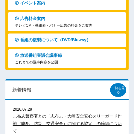
イベント案内
広告料金案内
テレビCM・番組表・バナー広告の料金をご案内
番組の複製について（DVD/Blu-ray）
放送番組審議会議事録
これまでの議事内容を公開
一覧を見
新着情報
る
2026.07.29
志布志警察署との「志布志・大崎安全安心スリーガード作
戦（防犯、防災、交通安全）に関する協定」の締結につい
て