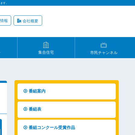
います。
情報
会社概要
ル
集合住宅
市民チャンネル
番組案内
番組表
番組コンクール受賞作品