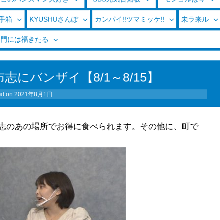
玉手箱
KYUSHUさんぽ
カンパイ!!ツマミッケ!!
未ラ来ル
く門には福きたる
にバンザイ【8/1～8/15】
ed on
2021年8月1日
志のあの場所でお得に食べられます。その他に、町で