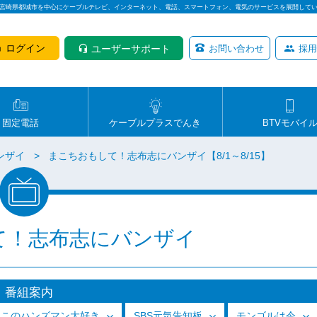
は宮崎県都城市を中心にケーブルテレビ、インターネット、電話、スマートフォン、電気のサービスを展開して
ログイン
ユーザーサポート
お問い合わせ
採用
固定電話
ケーブルプラスでんき
BTVモバイ
ンザイ
まこちおもして！志布志にバンザイ【8/1～8/15】
て！志布志にバンザイ
番組案内
っこのハンズマン大好き
SBS元気告知板
モンゴルは今