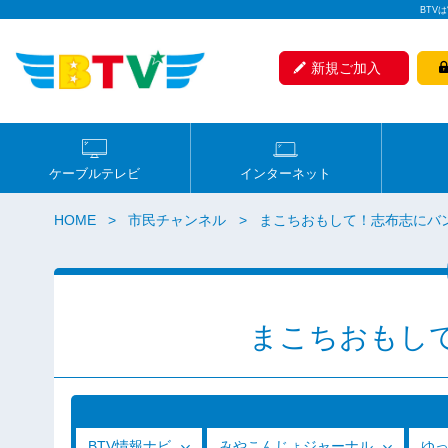
BTV
新規ご加入
ケーブルテレビ
インターネット
HOME
市民チャンネル
まこちおもして！志布志にバ
まこちおもし
BTV情報ナビ
みやこんじょジャーナル
ゆ