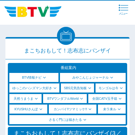
メニュー
まこちおもして！志布志にバンザイ
番組案内
BTV情報ナビ
みやこんじょジャーナル
ゆっこのハンズマン大好き
SBS元気告知板
モンゴルは今
天然うまうま
BTVワンダフルWorld
全国CATV玉手箱
KYUSHUさんぽ
カンパイ!!ツマミッケ!!
未ラ来ル
さるく門には福きたる
まこちおもして！志布志にバンザイ(3／