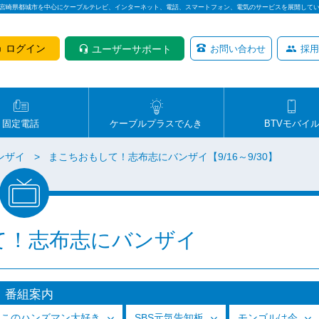
は宮崎県都城市を中心にケーブルテレビ、インターネット、電話、スマートフォン、電気のサービスを展開して
ログイン
ユーザーサポート
お問い合わせ
採用
固定電話
ケーブルプラスでんき
BTVモバイ
ンザイ
まこちおもして！志布志にバンザイ【9/16～9/30】
て！志布志にバンザイ
番組案内
っこのハンズマン大好き
SBS元気告知板
モンゴルは今