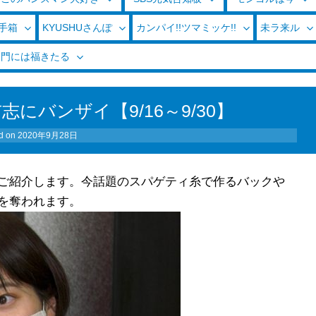
玉手箱
KYUSHUさんぽ
カンパイ!!ツマミッケ!!
未ラ来ル
く門には福きたる
にバンザイ【9/16～9/30】
d on
2020年9月28日
ご紹介します。今話題のスパゲティ糸で作るバックや
を奪われます。