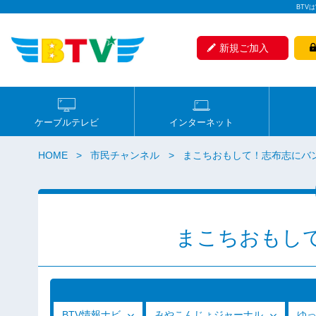
BTV
新規ご加入
ケーブルテレビ
インターネット
HOME
市民チャンネル
まこちおもして！志布志にバ
まこちおもし
BTV情報ナビ
みやこんじょジャーナル
ゆ