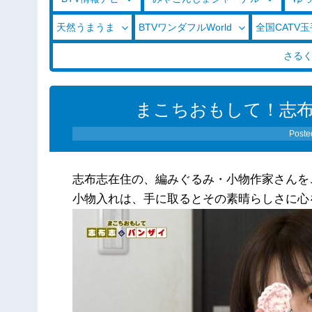
天然うまうま
BTVワンダフルWorld
全国CATV
さる
まこちおもして！志布志
Poste
志布志在住の、編みぐるみ・小物作家さんを
小物入れは、手に取るとその素晴らしさに心