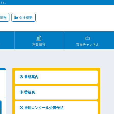
います。
情報
会社概要
ル
集合住宅
市民チャンネル
番組案内
番組表
番組コンクール受賞作品