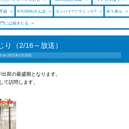
玉手箱
KYUSHUさんぽ
カンパイ!!ツマミッケ!!
未ラ来ル
く門には福きたる
り（2/16～放送）
d on
2021年2月16日
が出荷の最盛期となります。
して訪問します。