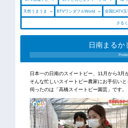
天然うまうま
BTVワンダフルWorld
全国CATV
さる
日南まるかじ
Poste
日本一の日南のスイートピー、11月から3月
そんな忙しいスイートピー農家に
お手伝いと
伺ったのは「高橋スイートピー園芸」です。