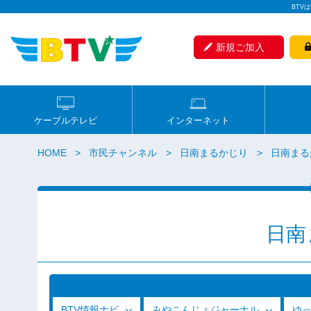
BTV
新規ご加入
ケーブルテレビ
インターネット
HOME
市民チャンネル
日南まるかじり
日南まる
日南
BTV情報ナビ
みやこんじょジャーナル
ゆ