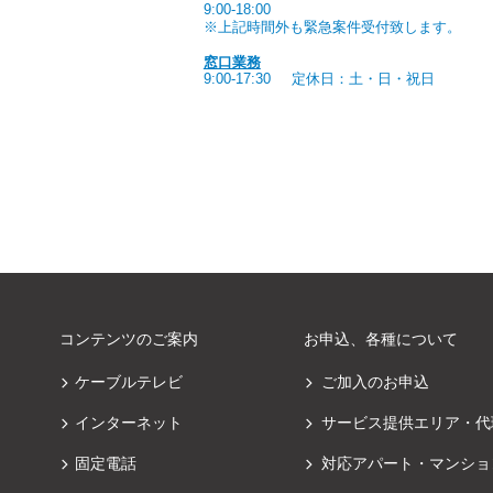
9:00-18:00
※上記時間外も緊急案件受付致します。
窓口業務
9:00-17:30
定休日：土・日・祝日
コンテンツのご案内
お申込、各種について
ケーブルテレビ
ご加入のお申込
インターネット
サービス提供エリア・代
固定電話
対応アパート・マンショ