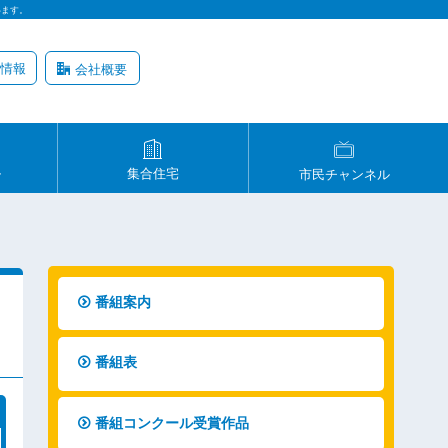
います。
情報
会社概要
ル
集合住宅
市民チャンネル
番組案内
番組表
番組コンクール受賞作品