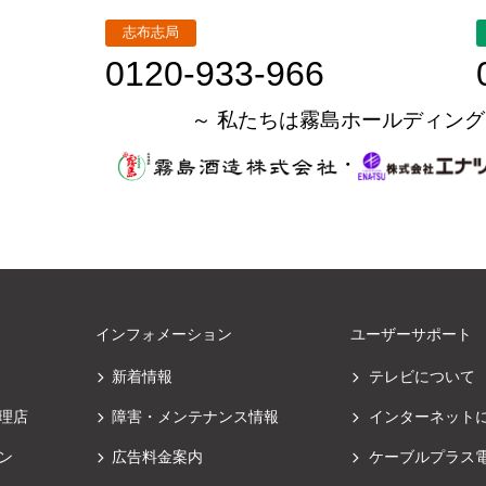
志布志局
0120-933-966
～ 私たちは霧島ホールディング
・
インフォメーション
ユーザーサポート
新着情報
テレビについて
理店
障害・メンテナンス情報
インターネット
ン
広告料金案内
ケーブルプラス