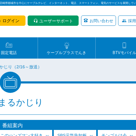
は宮崎県都城市を中心にケーブルテレビ、インターネット、電話、スマートフォン、電気のサービスを展開して
ログイン
ユーザーサポート
お問い合わせ
採用
固定電話
ケーブルプラスでんき
BTVモバイ
かじり（2/16～放送）
まるかじり
番組案内
っこのハンズマン大好き
SBS元気告知板
モンゴルは今