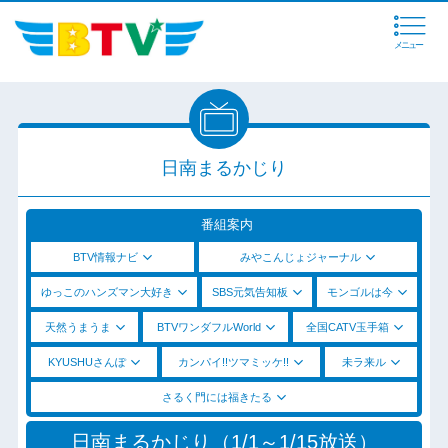
メニュー
日南まるかじり
番組案内
BTV情報ナビ
みやこんじょジャーナル
ゆっこのハンズマン大好き
SBS元気告知板
モンゴルは今
天然うまうま
BTVワンダフルWorld
全国CATV玉手箱
KYUSHUさんぽ
カンパイ!!ツマミッケ!!
未ラ来ル
さるく門には福きたる
日南まるかじり（1/1～1/15放送）