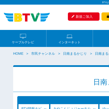
BTV
新規ご加入
ケーブルテレビ
インターネット
HOME
市民チャンネル
日南まるかじり
日南まるか
日南
BTV情報ナビ
みやこんじょジャーナル
ゆ