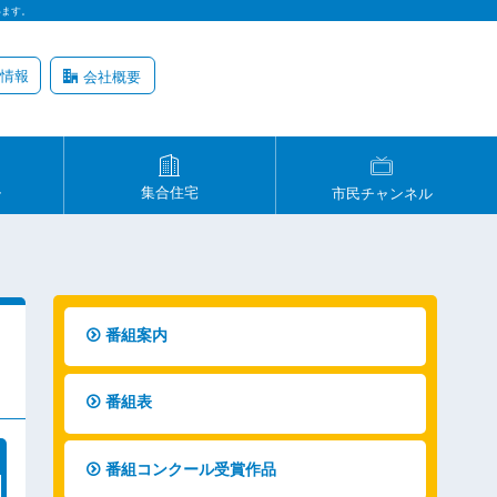
います。
情報
会社概要
ル
集合住宅
市民チャンネル
番組案内
番組表
番組コンクール受賞作品