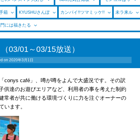
玉手箱
KYUSHUさんぽ
カンパイ!!ツマミッケ!!
未ラ来ル
く門には福きたる
3/01～03/15放送）
ed on
2020年3月1日
onys café」、噂が噂をよんで大盛況です。その訳
子供達のお遊びエリアなど、利用者の事を考えた制約
健常者が共に働ける環境づくりに力を注ぐオーナーの
れています。