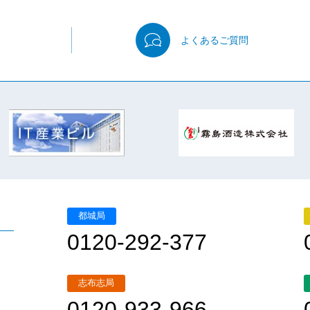
よくある
ご質問
都城局
0120-292-377
志布志局
0120-933-966