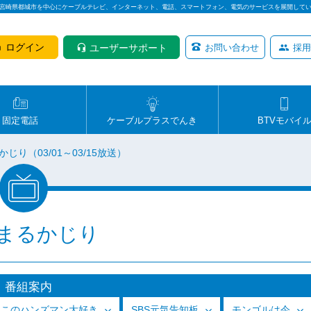
は宮崎県都城市を中心にケーブルテレビ、インターネット、電話、スマートフォン、電気のサービスを展開して
ログイン
ユーザーサポート
お問い合わせ
採用
固定電話
ケーブルプラスでんき
BTVモバイ
じり（03/01～03/15放送）
まるかじり
番組案内
っこのハンズマン大好き
SBS元気告知板
モンゴルは今