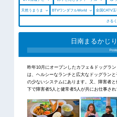
天然うまうま
BTVワンダフルWorld
全国CATV
さる
日南まるかじり（0
Post
昨年10月にオープンしたカフェ＆ドッグラン「c
は、ヘルシーなランチと広大なドッグランと
の少ないシステムにあります。又、障害者と
下で障害者5人と健常者5人が共にお仕事さ