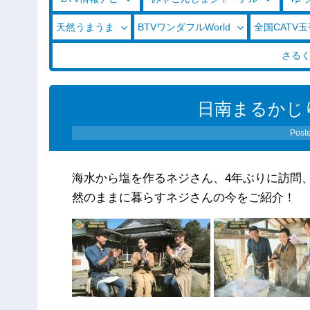
天然うまうま
BTVワンダフルWorld
全国CATV
さる
日南まるかじり（
Post
海水から塩を作るネジさん、4年ぶりに訪問
然のままに暮らすネジさんの今をご紹介！