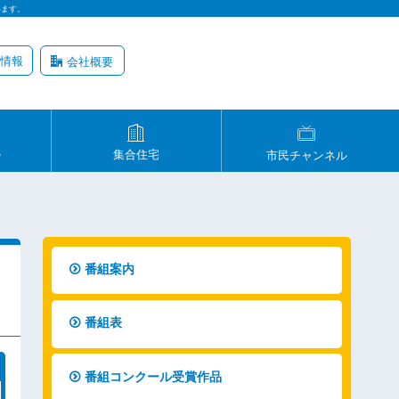
います。
情報
会社概要
ル
集合住宅
市民チャンネル
番組案内
番組表
番組コンクール受賞作品