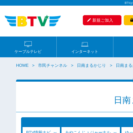
BTV
新規ご加入
ケーブルテレビ
インターネット
HOME
市民チャンネル
日南まるかじり
日南まるか
日南
BTV情報ナビ
みやこんじょジャーナル
ゆ