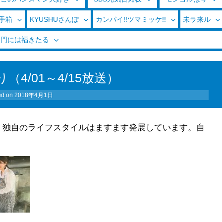
玉手箱
KYUSHUさんぽ
カンパイ!!ツマミッケ!!
未ラ来ル
く門には福きたる
4/01～4/15放送）
ed on
2018年4月1日
、独自のライフスタイルはますます発展しています。自