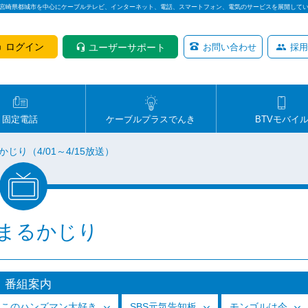
は宮崎県都城市を中心にケーブルテレビ、インターネット、電話、スマートフォン、電気のサービスを展開して
ログイン
ユーザーサポート
お問い合わせ
採用
固定電話
ケーブルプラスでんき
BTVモバイ
じり（4/01～4/15放送）
まるかじり
番組案内
っこのハンズマン大好き
SBS元気告知板
モンゴルは今