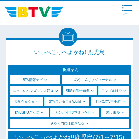
メニュー
いっぺこっぺよかね!!鹿児島
番組案内
BTV情報ナビ
みやこんじょジャーナル
ゆっこのハンズマン大好き
SBS元気告知板
モンゴルは今
天然うまうま
BTVワンダフルWorld
全国CATV玉手箱
KYUSHUさんぽ
カンパイ!!ツマミッケ!!
未ラ来ル
さるく門には福きたる
いっぺこっぺよかね!!鹿児島(7/1～7/15)