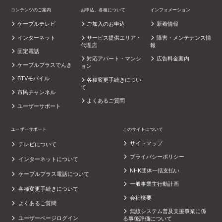
コンテンツのご案内
お申込、各種について
インフォメーション
ケーブルテレビ
ご加入のお申込
新着情報
インターネット
サービス提供エリア・
障害・メンテナンス情
代理店
報
固定電話
対応アパート・マンシ
広告料金案内
ケーブルプラスでんき
ョン
BTVモバイル
各種変更手続きについ
て
市民チャンネル
よくあるご質問
ユーザーサポート
ユーザーサポート
このサイトについて
サイトマップ
テレビについて
プライバシーポリシー
インターネットについて
NHK団体一括支払い
ケーブルプラス電話について
一般事業主行動計画
各種変更手続きについて
会社概要
よくあるご質問
無線システム普及支援事業に係
ユーザーページログイン
る事後評価について