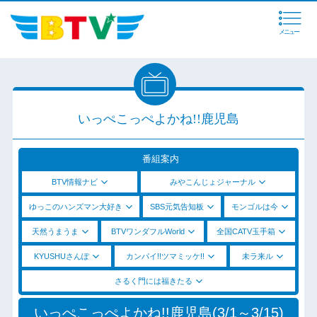
メニュー
いっぺこっぺよかね!!鹿児島
番組案内
BTV情報ナビ
みやこんじょジャーナル
ゆっこのハンズマン大好き
SBS元気告知板
モンゴルは今
天然うまうま
BTVワンダフルWorld
全国CATV玉手箱
KYUSHUさんぽ
カンパイ!!ツマミッケ!!
未ラ来ル
さるく門には福きたる
いっぺこっぺよかね!!鹿児島(3/1～3/15)