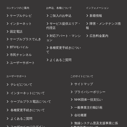
コンテンツのご案内
お申込、各種について
インフォメーション
ケーブルテレビ
ご加入のお申込
新着情報
インターネット
サービス提供エリア・
障害・メンテナンス情
代理店
報
固定電話
対応アパート・マンシ
広告料金案内
ケーブルプラスでんき
ョン
BTVモバイル
各種変更手続きについ
て
市民チャンネル
よくあるご質問
ユーザーサポート
ユーザーサポート
このサイトについて
サイトマップ
テレビについて
プライバシーポリシー
インターネットについて
NHK団体一括支払い
ケーブルプラス電話について
一般事業主行動計画
各種変更手続きについて
会社概要
よくあるご質問
無線システム普及支援事業に係
ユーザーページログイン