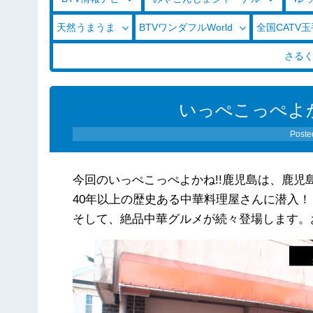
天然うまうま
BTVワンダフルWorld
全国CATV
さる
いっぺこっぺよかね!
Poste
今回のいっぺこっぺよかね!!鹿児島は、鹿児
40年以上の歴史ある中華料理屋さんに潜入！
そして、絶品中華グルメが続々登場します。