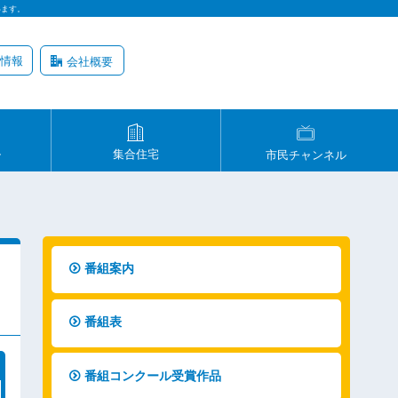
います。
情報
会社概要
ル
集合住宅
市民チャンネル
番組案内
番組表
番組コンクール受賞作品