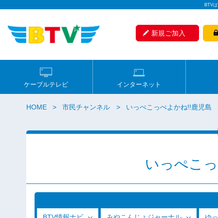
BTV
新規ご加入
ケーブルテレビ
インターネット
HOME
市民チャンネル
いっぺこっぺよかね!!鹿児島
いっぺこっ
BTV情報ナビ
みやこんじょジャーナル
ゆ