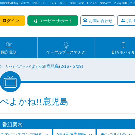
は宮崎県都城市を中心にケーブルテレビ、インターネット、電話、スマートフォン、電気のサービスを展開して
ログイン
ユーザーサポート
お問い合わせ
採用
固定電話
ケーブルプラスでんき
BTVモバイ
いっぺこっぺよかね!!鹿児島(2/16～2/29)
ぺよかね!!鹿児島
番組案内
っこのハンズマン大好き
SBS元気告知板
モンゴルは今