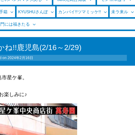
玉手箱
KYUSHUさんぽ
カンパイ!!ツマミッケ!!
未ラ来ル
く門には福きたる
!鹿児島(2/16～2/29)
d on
2024年2月16日
島市星ケ峯。
お楽しみに♪