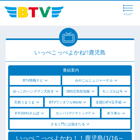
メニュー
いっぺこっぺよかね!!鹿児島
番組案内
BTV情報ナビ
みやこんじょジャーナル
ゆっこのハンズマン大好き
SBS元気告知板
モンゴルは今
天然うまうま
BTVワンダフルWorld
全国CATV玉手箱
KYUSHUさんぽ
カンパイ!!ツマミッケ!!
未ラ来ル
さるく門には福きたる
いっぺこっぺよかね！！鹿児島(1/16～