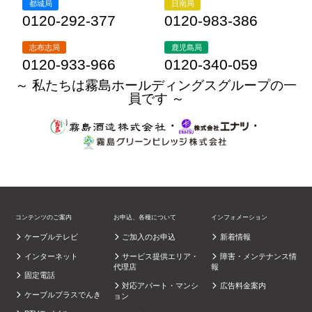
都城局
日南局
0120-292-377
0120-983-386
志布志局
鹿児島局
0120-933-966
0120-340-059
～ 私たちは霧島ホールディングスグループの一
員です ～
・
・
コンテンツのご案内
お申込、各種について
インフォメーション
ケーブルテレビ
ご加入のお申込
新着情報
インターネット
サービス提供エリア・
障害・メンテナンス情
代理店
報
固定電話
対応アパート・マンシ
広告料金案内
ケーブルプラスでんき
ョン