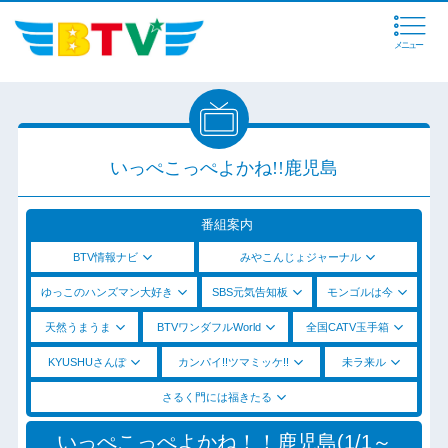
メニュー
いっぺこっぺよかね!!鹿児島
番組案内
BTV情報ナビ
みやこんじょジャーナル
ゆっこのハンズマン大好き
SBS元気告知板
モンゴルは今
天然うまうま
BTVワンダフルWorld
全国CATV玉手箱
KYUSHUさんぽ
カンパイ!!ツマミッケ!!
未ラ来ル
さるく門には福きたる
いっぺこっぺよかね！！鹿児島(1/1～