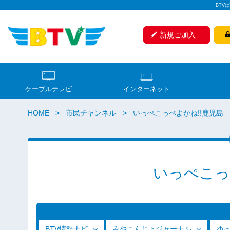
BTV
新規ご加入
ケーブルテレビ
インターネット
HOME
市民チャンネル
いっぺこっぺよかね!!鹿児島
いっぺこっ
BTV情報ナビ
みやこんじょジャーナル
ゆ