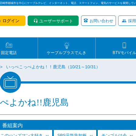
は宮崎県都城市を中心にケーブルテレビ、インターネット、電話、スマートフォン、電気のサービスを展開して
ログイン
ユーザーサポート
お問い合わせ
採用
固定電話
ケーブルプラスでんき
BTVモバイ
いっぺこっぺよかね！！鹿児島（10/21～10/31）
ぺよかね!!鹿児島
番組案内
っこのハンズマン大好き
SBS元気告知板
モンゴルは今