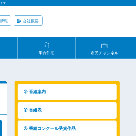
います。
情報
会社概要
ル
集合住宅
市民チャンネル
番組案内
番組表
番組コンクール受賞作品