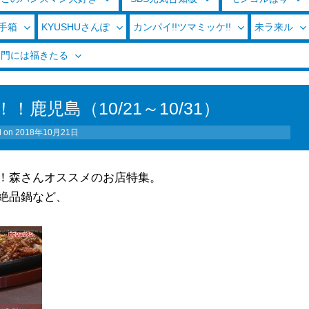
玉手箱
KYUSHUさんぽ
カンパイ!!ツマミッケ!!
未ラ来ル
く門には福きたる
鹿児島（10/21～10/31）
d on
2018年10月21日
！森さんオススメのお店特集。
絶品鍋など、