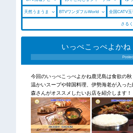
天然うまうま
BTVワンダフルWorld
全国CATV
さる
いっぺこっぺよかね！！
Poste
今回のいっぺこっぺよかね鹿児島は食欲の秋
温かいスープや韓国料理、伊勢海老が入った
森さんがオススメしたいお店を紹介します！