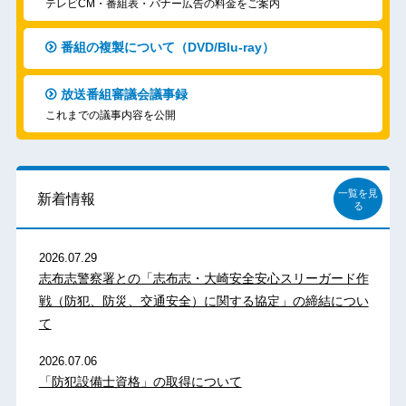
テレビCM・番組表・バナー広告の料金をご案内
番組の複製について（DVD/Blu-ray）
放送番組審議会議事録
これまでの議事内容を公開
一覧を見
新着情報
る
2026.07.29
志布志警察署との「志布志・大崎安全安心スリーガード作
戦（防犯、防災、交通安全）に関する協定」の締結につい
て
2026.07.06
「防犯設備士資格」の取得について