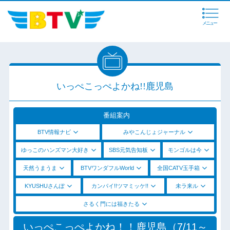
メニュー
いっぺこっぺよかね!!鹿児島
番組案内
BTV情報ナビ
みやこんじょジャーナル
ゆっこのハンズマン大好き
SBS元気告知板
モンゴルは今
天然うまうま
BTVワンダフルWorld
全国CATV玉手箱
KYUSHUさんぽ
カンパイ!!ツマミッケ!!
未ラ来ル
さるく門には福きたる
いっぺこっぺよかね！！鹿児島（7/11～