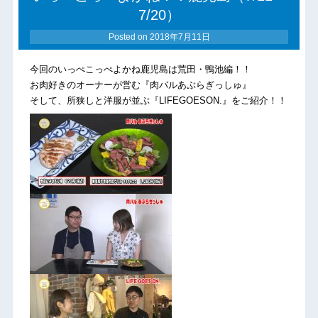
7/20）
Posted on
2018年7月11日
今回のいっぺこっぺよかね鹿児島は荒田・鴨池編！！
お肉好きのオーナーが営む『肉バルあぶらぎっしゅ』
そして、所狭しと洋服が並ぶ『LIFEGOESON.』をご紹介！！