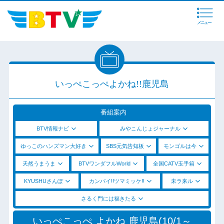
メニュー
いっぺこっぺよかね!!鹿児島
番組案内
BTV情報ナビ
みやこんじょジャーナル
ゆっこのハンズマン大好き
SBS元気告知板
モンゴルは今
天然うまうま
BTVワンダフルWorld
全国CATV玉手箱
KYUSHUさんぽ
カンパイ!!ツマミッケ!!
未ラ来ル
さるく門には福きたる
いっぺこっぺ よかね 鹿児島(10/1～