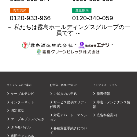
志布志局
鹿児島局
0120-933-966
0120-340-059
～ 私たちは霧島ホールディングスグループの一
員です ～
・
・
コンテンツのご案内
お申込、各種について
インフォメーション
ケーブルテレビ
ご加入のお申込
新着情報
インターネット
サービス提供エリア・
障害・メンテナンス情
代理店
報
固定電話
対応アパート・マンシ
広告料金案内
ケーブルプラスでんき
ョン
BTVモバイル
各種変更手続きについ
て
市民チャンネル