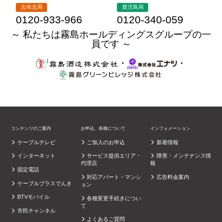
志布志局
鹿児島局
0120-933-966
0120-340-059
～ 私たちは霧島ホールディングスグループの一
員です ～
・
・
コンテンツのご案内
お申込、各種について
インフォメーション
ケーブルテレビ
ご加入のお申込
新着情報
インターネット
サービス提供エリア・
障害・メンテナンス情
代理店
報
固定電話
対応アパート・マンシ
広告料金案内
ケーブルプラスでんき
ョン
BTVモバイル
各種変更手続きについ
て
市民チャンネル
よくあるご質問