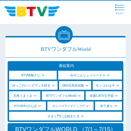
メニュー
BTVワンダフルWorld
番組案内
BTV情報ナビ
みやこんじょジャーナル
ゆっこのハンズマン大好き
SBS元気告知板
モンゴルは今
天然うまうま
BTVワンダフルWorld
全国CATV玉手箱
KYUSHUさんぽ
カンパイ!!ツマミッケ!!
未ラ来ル
さるく門には福きたる
BTVワンダフルWORLD （7/1～7/15）