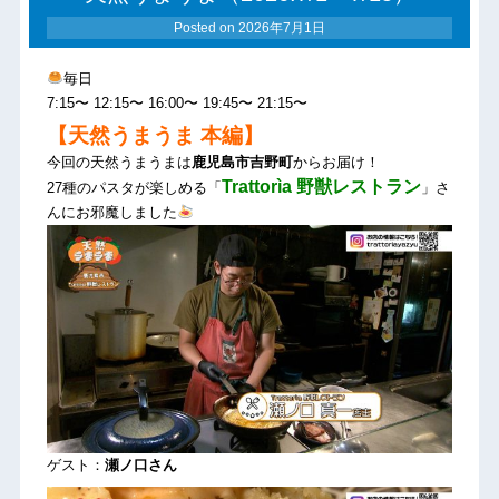
Posted on
2026年7月1日
毎日
7:15〜 12:15〜 16:00〜 19:45〜 21:15〜
【天然うまうま 本編】
今回の天然うまうまは
鹿児島市吉野町
からお届け！
Trattorìa 野獣レストラン
27種のパスタが楽しめる「
」さ
んにお邪魔しました
ゲスト：
瀬ノ口さん