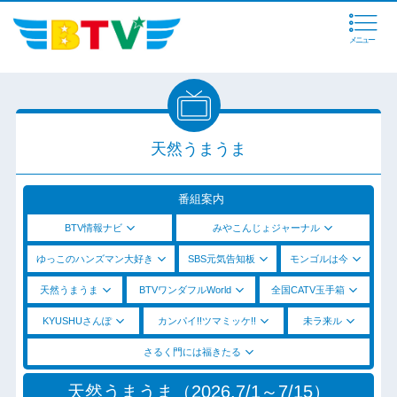
メニュー
天然うまうま
番組案内
BTV情報ナビ
みやこんじょジャーナル
ゆっこのハンズマン大好き
SBS元気告知板
モンゴルは今
天然うまうま
BTVワンダフルWorld
全国CATV玉手箱
KYUSHUさんぽ
カンパイ!!ツマミッケ!!
未ラ来ル
さるく門には福きたる
天然うまうま（2026.7/1～7/15）