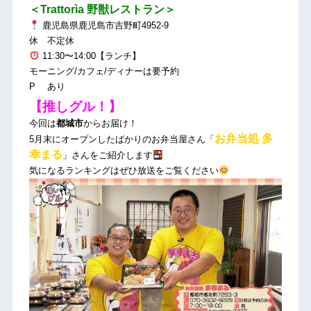
＜Trattorìa 野獣レストラン＞
鹿児島県鹿児島市吉野町4952-9
休 不定休
11:30〜14:00【ランチ】
モーニング/カフェ/ディナーは要予約
P あり
【推しグル！】
今回は
都城市
からお届け！
お弁当処 多
5月末にオープンしたばかりのお弁当屋さん「
幸まる
」さんをご紹介します
気になるランキングはぜひ放送をご覧ください