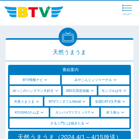
メニュー
天然うまうま
番組案内
BTV情報ナビ
みやこんじょジャーナル
ゆっこのハンズマン大好き
SBS元気告知板
モンゴルは今
天然うまうま
BTVワンダフルWorld
全国CATV玉手箱
KYUSHUさんぽ
カンパイ!!ツマミッケ!!
未ラ来ル
さるく門には福きたる
天然うまうま（2024.4/1～4/15放送）