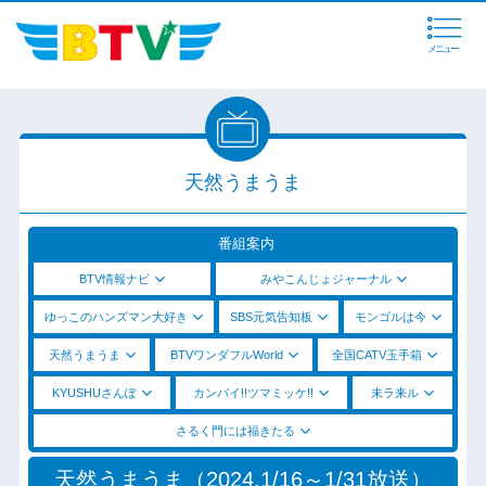
メニュー
天然うまうま
番組案内
BTV情報ナビ
みやこんじょジャーナル
ゆっこのハンズマン大好き
SBS元気告知板
モンゴルは今
天然うまうま
BTVワンダフルWorld
全国CATV玉手箱
KYUSHUさんぽ
カンパイ!!ツマミッケ!!
未ラ来ル
さるく門には福きたる
天然うまうま（2024.1/16～1/31放送）