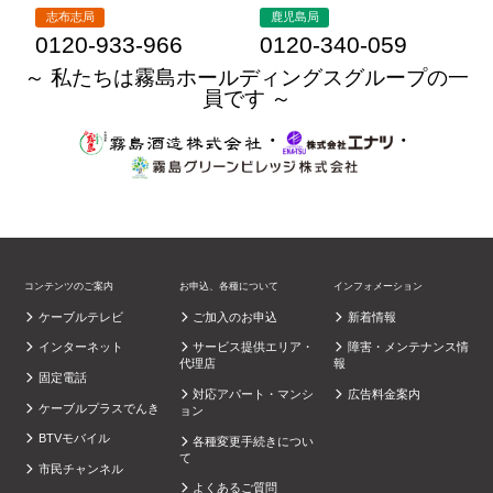
志布志局
鹿児島局
0120-933-966
0120-340-059
～ 私たちは霧島ホールディングスグループの一
員です ～
・
・
コンテンツのご案内
お申込、各種について
インフォメーション
ケーブルテレビ
ご加入のお申込
新着情報
インターネット
サービス提供エリア・
障害・メンテナンス情
代理店
報
固定電話
対応アパート・マンシ
広告料金案内
ケーブルプラスでんき
ョン
BTVモバイル
各種変更手続きについ
て
市民チャンネル
よくあるご質問