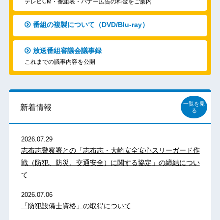
テレビCM・番組表・バナー広告の料金をご案内
番組の複製について（DVD/Blu-ray）
放送番組審議会議事録
これまでの議事内容を公開
一覧を見
新着情報
る
2026.07.29
志布志警察署との「志布志・大崎安全安心スリーガード作
戦（防犯、防災、交通安全）に関する協定」の締結につい
て
2026.07.06
「防犯設備士資格」の取得について