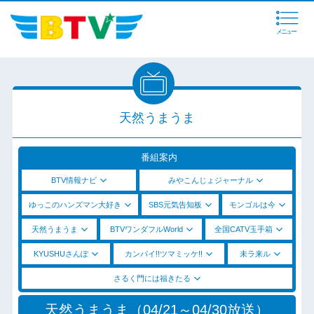
メニュー
天然うまうま
番組案内
BTV情報ナビ
みやこんじょジャーナル
ゆっこのハンズマン大好き
SBS元気告知板
モンゴルは今
天然うまうま
BTVワンダフルWorld
全国CATV玉手箱
KYUSHUさんぽ
カンパイ!!ツマミッケ!!
未ラ来ル
さるく門には福きたる
天然うまうま（04/21～04/30放送）