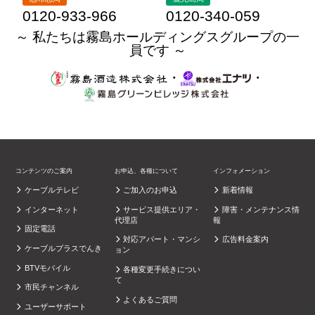
0120-933-966
0120-340-059
～ 私たちは霧島ホールディングスグループの一
員です ～
・
・
コンテンツのご案内
お申込、各種について
インフォメーション
ケーブルテレビ
ご加入のお申込
新着情報
インターネット
サービス提供エリア・
障害・メンテナンス情
代理店
報
固定電話
対応アパート・マンシ
広告料金案内
ケーブルプラスでんき
ョン
BTVモバイル
各種変更手続きについ
て
市民チャンネル
よくあるご質問
ユーザーサポート