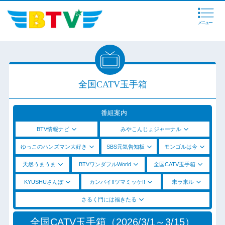
メニュー
全国CATV玉手箱
番組案内
BTV情報ナビ
みやこんじょジャーナル
ゆっこのハンズマン大好き
SBS元気告知板
モンゴルは今
天然うまうま
BTVワンダフルWorld
全国CATV玉手箱
KYUSHUさんぽ
カンパイ!!ツマミッケ!!
未ラ来ル
さるく門には福きたる
全国CATV玉手箱（2026/3/1～3/15）