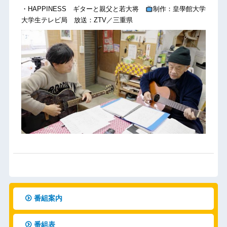
・HAPPINESS ギターと親父と若大将
制作：皇學館大学
大学生テレビ局 放送：ZTV／三重県
番組案内
番組表