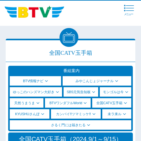
メニュー
全国CATV玉手箱
番組案内
BTV情報ナビ
みやこんじょジャーナル
ゆっこのハンズマン大好き
SBS元気告知板
モンゴルは今
天然うまうま
BTVワンダフルWorld
全国CATV玉手箱
KYUSHUさんぽ
カンパイ!!ツマミッケ!!
未ラ来ル
さるく門には福きたる
全国CATV玉手箱（2024.9/1～9/15）