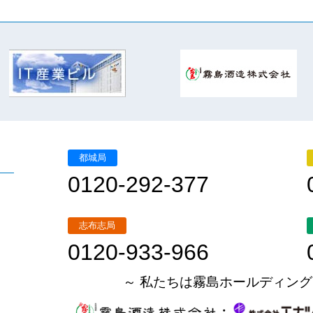
都城局
0120-292-377
志布志局
0120-933-966
～ 私たちは霧島ホールディング
・