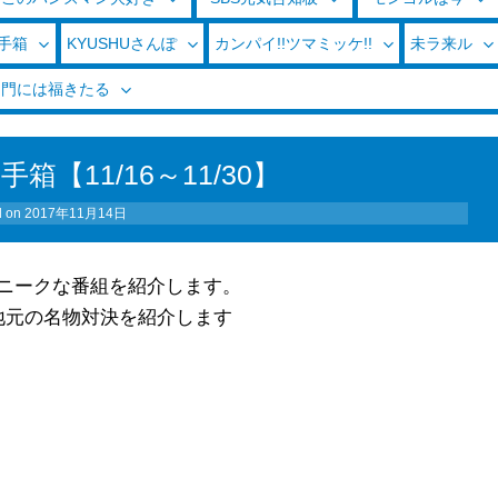
玉手箱
KYUSHUさんぽ
カンパイ!!ツマミッケ!!
未ラ来ル
く門には福きたる
【11/16～11/30】
d on
2017年11月14日
ニークな番組を紹介します。
地元の名物対決を紹介します