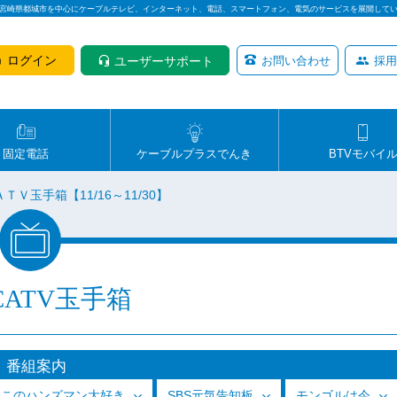
は宮崎県都城市を中心にケーブルテレビ、インターネット、電話、スマートフォン、電気のサービスを展開して
ログイン
ユーザーサポート
お問い合わせ
採用
固定電話
ケーブルプラスでんき
BTVモバイ
ＴＶ玉手箱【11/16～11/30】
CATV玉手箱
番組案内
っこのハンズマン大好き
SBS元気告知板
モンゴルは今