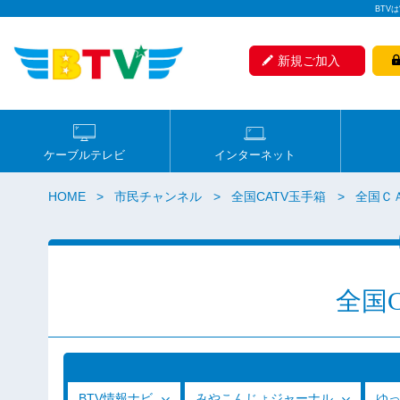
BTV
新規ご加入
ケーブルテレビ
インターネット
HOME
市民チャンネル
全国CATV玉手箱
全国ＣＡ
全国
BTV情報ナビ
みやこんじょジャーナル
ゆ