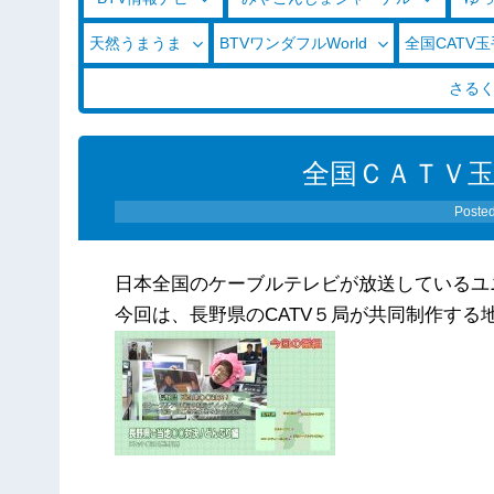
天然うまうま
BTVワンダフルWorld
全国CATV
さる
全国ＣＡＴＶ玉手箱
Poste
日本全国のケーブルテレビが放送しているユ
今回は、長野県のCATV５局が共同制作する