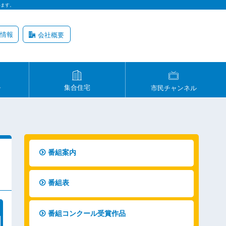
います。
情報
会社概要
ル
集合住宅
市民チャンネル
番組案内
番組表
番組コンクール受賞作品