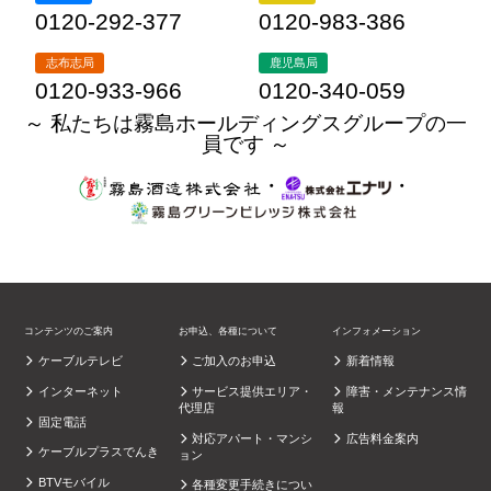
0120-292-377
0120-983-386
志布志局
鹿児島局
0120-933-966
0120-340-059
～ 私たちは霧島ホールディングスグループの一
員です ～
・
・
コンテンツのご案内
お申込、各種について
インフォメーション
ケーブルテレビ
ご加入のお申込
新着情報
インターネット
サービス提供エリア・
障害・メンテナンス情
代理店
報
固定電話
対応アパート・マンシ
広告料金案内
ケーブルプラスでんき
ョン
BTVモバイル
各種変更手続きについ