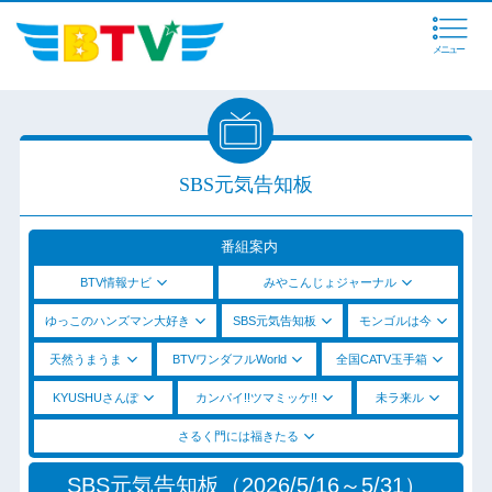
メニュー
SBS元気告知板
番組案内
BTV情報ナビ
みやこんじょジャーナル
ゆっこのハンズマン大好き
SBS元気告知板
モンゴルは今
天然うまうま
BTVワンダフルWorld
全国CATV玉手箱
KYUSHUさんぽ
カンパイ!!ツマミッケ!!
未ラ来ル
さるく門には福きたる
SBS元気告知板（2026/5/16～5/31）