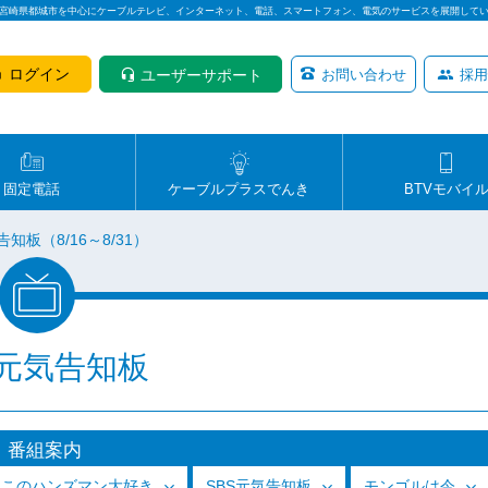
は宮崎県都城市を中心にケーブルテレビ、インターネット、電話、スマートフォン、電気のサービスを展開して
ログイン
ユーザーサポート
お問い合わせ
採用
固定電話
ケーブルプラスでんき
BTVモバイ
告知板（8/16～8/31）
S元気告知板
番組案内
っこのハンズマン大好き
SBS元気告知板
モンゴルは今