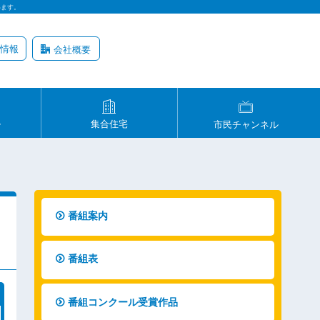
います。
情報
会社概要
ル
集合住宅
市民チャンネル
番組案内
番組表
番組コンクール受賞作品