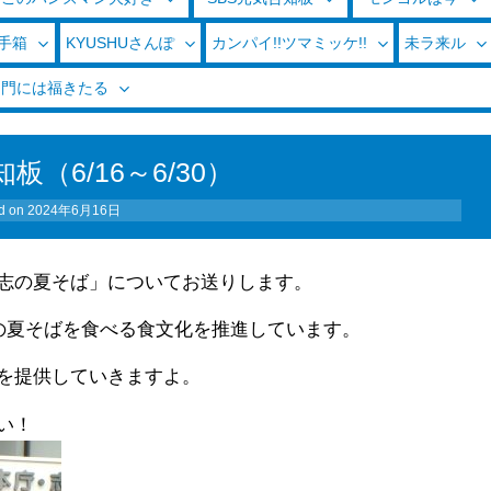
玉手箱
KYUSHUさんぽ
カンパイ!!ツマミッケ!!
未ラ来ル
く門には福きたる
板（6/16～6/30）
d on
2024年6月16日
志の夏そば」についてお送りします。
志の夏そばを食べる食文化を推進しています。
を提供していきますよ。
い！