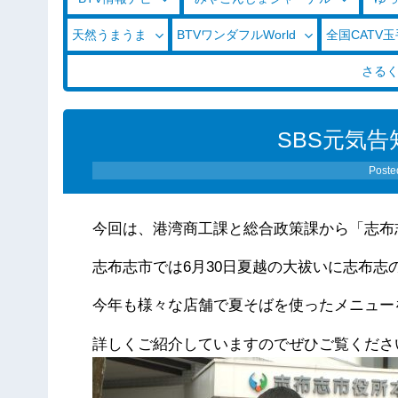
天然うまうま
BTVワンダフルWorld
全国CATV
さる
SBS元気告知
Poste
今回は、港湾商工課と総合政策課から「志布
志布志市では6月30日夏越の大祓いに志布
今年も様々な店舗で夏そばを使ったメニュー
詳しくご紹介していますのでぜひご覧くださ