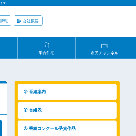
います。
情報
会社概要
ル
集合住宅
市民チャンネル
番組案内
番組表
番組コンクール受賞作品