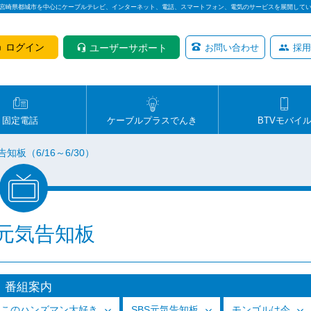
は宮崎県都城市を中心にケーブルテレビ、インターネット、電話、スマートフォン、電気のサービスを展開して
ログイン
ユーザーサポート
お問い合わせ
採用
固定電話
ケーブルプラスでんき
BTVモバイ
告知板（6/16～6/30）
S元気告知板
番組案内
っこのハンズマン大好き
SBS元気告知板
モンゴルは今