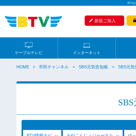
BTV
新規ご加入
ケーブルテレビ
インターネット
HOME
市民チャンネル
SBS元気告知板
SBS元気
SB
BTV情報ナビ
みやこんじょジャーナル
ゆ