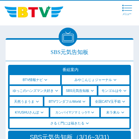
メニュー
SBS元気告知板
番組案内
BTV情報ナビ
みやこんじょジャーナル
ゆっこのハンズマン大好き
SBS元気告知板
モンゴルは今
天然うまうま
BTVワンダフルWorld
全国CATV玉手箱
KYUSHUさんぽ
カンパイ!!ツマミッケ!!
未ラ来ル
さるく門には福きたる
SBS元気告知板（3/16~3/31)