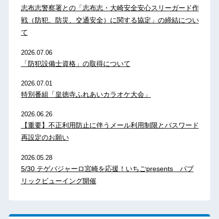
志布志警察署との「志布志・大崎安全安心スリーガード作
戦（防犯、防災、交通安全）に関する協定」の締結につい
て
2026.07.06
「防犯設備士資格」の取得について
2026.07.01
特別番組「皇徳寺ふれあいカラオケ大会」
2026.06.26
【重要】不正利用防止に伴うメール利用制限とパスワード
再設定のお願い
2026.05.28
5/30 テゲバジャーロ宮崎を応援！いちごpresents パブ
リックビューイング開催