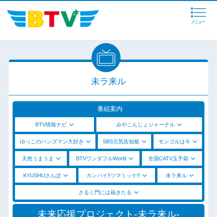
メニュー
未ラ来ル
番組案内
BTV情報ナビ
みやこんじょジャーナル
ゆっこのハンズマン大好き
SBS元気告知板
モンゴルは今
天然うまうま
BTVワンダフルWorld
全国CATV玉手箱
KYUSHUさんぽ
カンパイ!!ツマミッケ!!
未ラ来ル
さるく門には福きたる
未来応援プロジェクト‐未ラ来ル‐