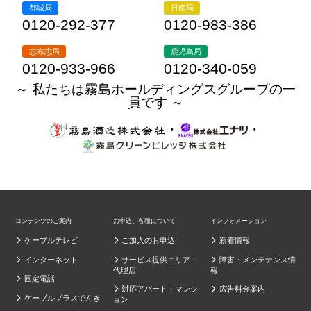
都城局
日南局
0120-292-377
0120-983-386
志布志局
鹿児島局
0120-933-966
0120-340-059
～ 私たちは霧島ホールディングスグループの一
員です ～
・
・
コンテンツのご案内
お申込、各種について
インフォメーション
ケーブルテレビ
ご加入のお申込
新着情報
インターネット
サービス提供エリア・
障害・メンテナンス情
代理店
報
固定電話
対応アパート・マンシ
広告料金案内
ケーブルプラスでんき
ョン