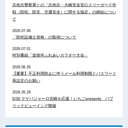
志布志警察署との「志布志・大崎安全安心スリーガード作
戦（防犯、防災、交通安全）に関する協定」の締結につい
て
2026.07.06
「防犯設備士資格」の取得について
2026.07.01
特別番組「皇徳寺ふれあいカラオケ大会」
2026.06.26
【重要】不正利用防止に伴うメール利用制限とパスワード
再設定のお願い
2026.05.28
5/30 テゲバジャーロ宮崎を応援！いちごpresents パブ
リックビューイング開催