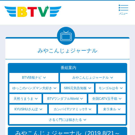
メニュー
みやこんじょジャーナル
番組案内
BTV情報ナビ
みやこんじょジャーナル
ゆっこのハンズマン大好き
SBS元気告知板
モンゴルは今
天然うまうま
BTVワンダフルWorld
全国CATV玉手箱
KYUSHUさんぽ
カンパイ!!ツマミッケ!!
未ラ来ル
さるく門には福きたる
みやこんじょジャーナル（2019.8/21～