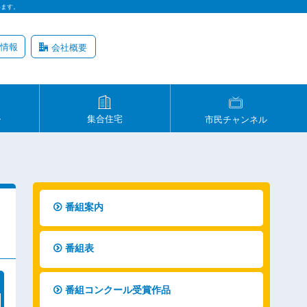
います。
情報
会社概要
ル
集合住宅
市民チャンネル
番組案内
番組表
番組コンクール受賞作品