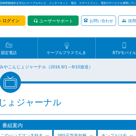
は宮崎県都城市を中心にケーブルテレビ、インターネット、電話、スマートフォン、電気のサービスを展開して
ログイン
ユーザーサポート
お問い合わせ
採用
固定電話
ケーブルプラスでんき
BTVモバイ
みやこんじょジャーナル（2016.8/1～8/10放送）
じょジャーナル
番組案内
っこのハンズマン大好き
SBS元気告知板
モンゴルは今