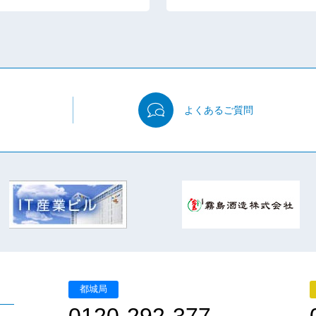
よくある
ご質問
都城局