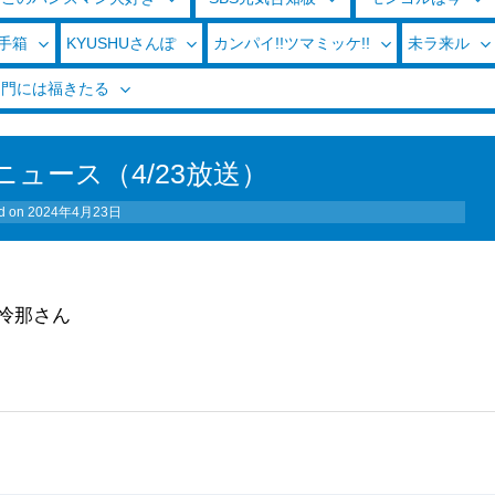
玉手箱
KYUSHUさんぽ
カンパイ!!ツマミッケ!!
未ラ来ル
く門には福きたる
ュース（4/23放送）
d on
2024年4月23日
怜那さん