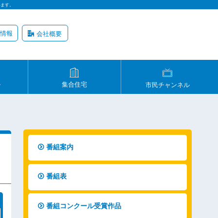
います。
情報
会社概要
ル
集合住宅
市民チャンネル
番組案内
番組表
番組コンクール受賞作品