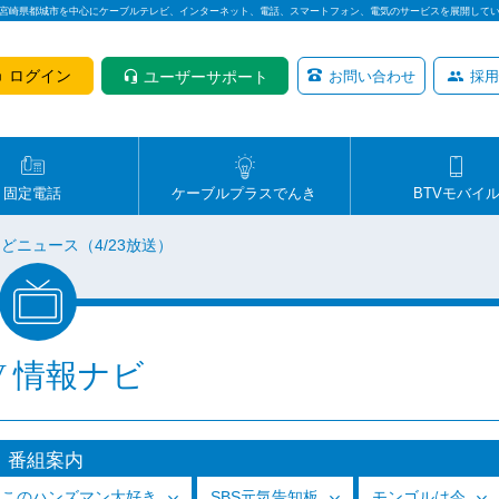
は宮崎県都城市を中心にケーブルテレビ、インターネット、電話、スマートフォン、電気のサービスを展開して
ログイン
ユーザーサポート
お問い合わせ
採用
固定電話
ケーブルプラスでんき
BTVモバイ
どニュース（4/23放送）
V 情報ナビ
番組案内
っこのハンズマン大好き
SBS元気告知板
モンゴルは今