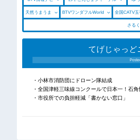
天然うまうま
BTVワンダフルWorld
全国CATV
さる
てげじゃっどニ
Poste
・小林市消防団にドローン隊結成
・全国津軽三味線コンクールで日本一！石角
・市役所での負担軽減「書かない窓口」