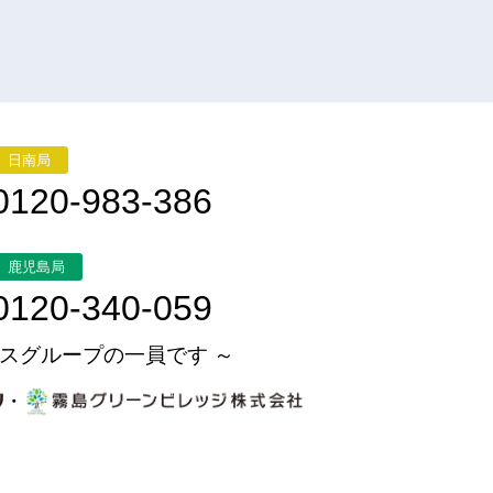
日南局
0120-983-386
鹿児島局
0120-340-059
スグループの一員です ～
・