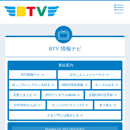
メニュー
BTV 情報ナビ
番組案内
BTV情報ナビ
みやこんじょジャーナル
ゆっこのハンズマン大好き
SBS元気告知板
モンゴルは今
天然うまうま
BTVワンダフルWorld
全国CATV玉手箱
KYUSHUさんぽ
カンパイ!!ツマミッケ!!
未ラ来ル
さるく門には福きたる
Posted on
2021年6月4日